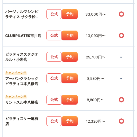
パーソナルマシンピ
○
公式
予約
33,000円〜
ラティス サクラ松戸
店
○
公式
予約
CLUBPILATES市川店
13,090円〜
ピラティススタジオ
-
公式
予約
29,700円〜
ルルト小岩店
キャンペーン中
-
公式
予約
アーバンクラシック
8,580円〜
ピラティス本八幡店
キャンペーン中
○
公式
予約
8,800円〜
リントスル本八幡店
ピラティスケー亀有
○
公式
予約
12,320円〜
店