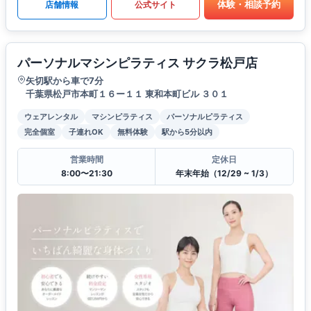
体験・相談予約
店舗情報
公式サイト
パーソナルマシンピラティス サクラ松戸店
矢切駅から車で7分
千葉県松戸市本町１６ー１１ 東和本町ビル ３０１
ウェアレンタル
マシンピラティス
パーソナルピラティス
完全個室
子連れOK
無料体験
駅から5分以内
営業時間
定休日
8:00〜21:30
年末年始（12/29 ~ 1/3）