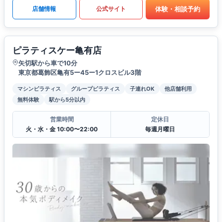
体験・相談予約
店舗情報
公式サイト
ピラティスケー亀有店
矢切駅から車で10分
東京都葛飾区亀有5ー45ー1クロスビル3階
マシンピラティス
グループピラティス
子連れOK
他店舗利用
無料体験
駅から5分以内
営業時間
定休日
火・水・金 10:00〜22:00
毎週月曜日