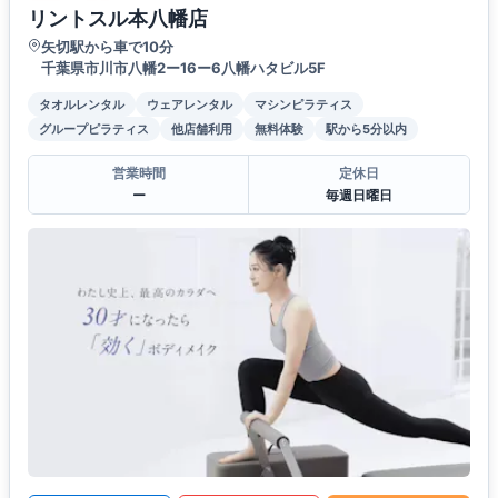
リントスル本八幡店
矢切駅から車で10分
千葉県市川市八幡2ー16ー6八幡ハタビル5F
タオルレンタル
ウェアレンタル
マシンピラティス
グループピラティス
他店舗利用
無料体験
駅から5分以内
営業時間
定休日
ー
毎週日曜日