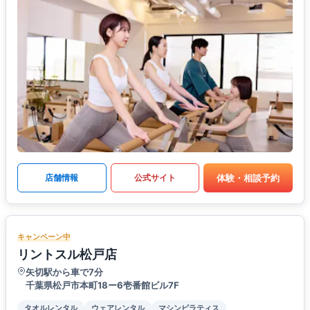
体験・相談予約
店舗情報
公式サイト
キャンペーン中
リントスル松戸店
矢切駅から車で7分
千葉県松戸市本町18ー6壱番館ビル7F
タオルレンタル
ウェアレンタル
マシンピラティス