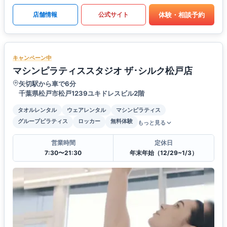
体験・相談予約
店舗情報
公式サイト
キャンペーン中
マシンピラティススタジオ ザ･シルク松戸店
矢切駅から車で6分
千葉県松戸市松戸1239ユキドレスビル2階
タオルレンタル
ウェアレンタル
マシンピラティス
グループピラティス
ロッカー
無料体験
もっと見る
営業時間
定休日
7:30〜21:30
年末年始（12/29~1/3）