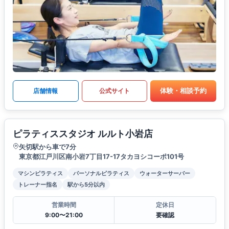
体験・相談予約
店舗情報
公式サイト
ピラティススタジオ ルルト小岩店
矢切駅から車で7分
東京都江戸川区南小岩7丁目17-17タカヨシコーポ101号
マシンピラティス
パーソナルピラティス
ウォーターサーバー
トレーナー指名
駅から5分以内
営業時間
定休日
9:00〜21:00
要確認