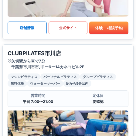
体験・相談予約
店舗情報
公式サイト
CLUBPILATES市川店
矢切駅から車で7分
千葉県市川市市川1ー6ー14カネコビル2F
マシンピラティス
パーソナルピラティス
グループピラティス
無料体験
ウォーターサーバー
駅から5分以内
営業時間
定休日
平日 7:00〜21:00
要確認