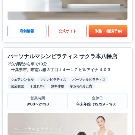
体験・相談予約
店舗情報
公式サイト
パーソナルマシンピラティス サクラ本八幡店
矢切駅から車で10分
千葉県市川市南八幡３丁目１４ー１７ ビルアイナ ４０３
ウェアレンタル
マシンピラティス
パーソナルピラティス
完全個室
子連れOK
無料体験
駅から5分以内
営業時間
定休日
8:00〜21:30
年末年始（12/29 ~ 1/3）