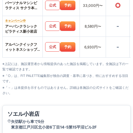
パーソナルマシンピ
○
公式
予約
33,000円〜
ラティス サクラ本八
幡店
キャンペーン中
-
公式
予約
アーバンクラシック
8,580円〜
ピラティス新小岩店
アルペンクイックフ
-
公式
予約
6,930円〜
ィットネスショップ
ス市川店
※上記には、施設運営者から情報提供のあった施設を掲載しています。全施設は下の一
覧で確認できます。
※「○」は、FIT PALETTE編集部が独自の調査・基準に基づき、特におすすめする項目
です。
※「－」は未提供を示すものではありません。詳細は各施設の公式サイトをご確認くだ
さい。
ソエル小岩店
矢切駅から車で5分
東京都江戸川区北小岩6丁目14-5第15平沼ビル2F