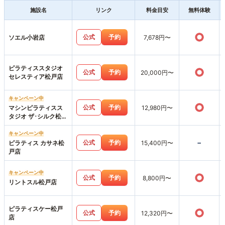
施設名
リンク
料金目安
無料体験
○
公式
予約
ソエル小岩店
7,678円〜
ピラティススタジオ
○
公式
予約
20,000円〜
セレスティア松戸店
キャンペーン中
○
公式
予約
マシンピラティスス
12,980円〜
タジオ ザ･シルク松戸
店
キャンペーン中
-
公式
予約
ピラティス カサネ松
15,400円〜
戸店
キャンペーン中
○
公式
予約
8,800円〜
リントスル松戸店
ピラティスケー松戸
○
公式
予約
12,320円〜
店