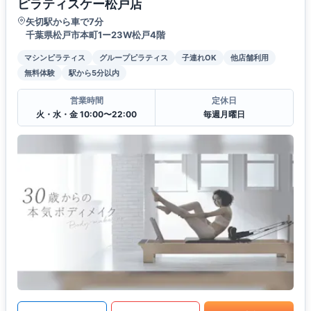
ピラティスケー松戸店
矢切駅から車で7分
千葉県松戸市本町1ー23W松戸4階
マシンピラティス
グループピラティス
子連れOK
他店舗利用
無料体験
駅から5分以内
営業時間
定休日
火・水・金 10:00〜22:00
毎週月曜日