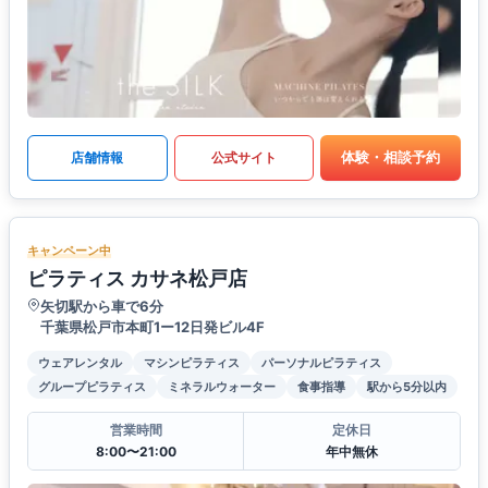
体験・相談予約
店舗情報
公式サイト
キャンペーン中
ピラティス カサネ松戸店
矢切駅から車で6分
千葉県松戸市本町1ー12日発ビル4F
ウェアレンタル
マシンピラティス
パーソナルピラティス
グループピラティス
ミネラルウォーター
食事指導
駅から5分以内
営業時間
定休日
8:00〜21:00
年中無休