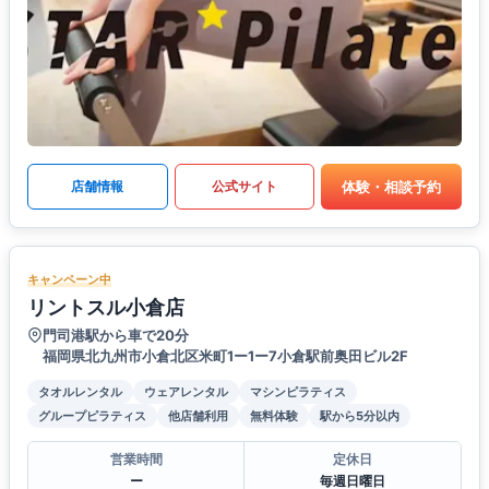
体験・相談予約
店舗情報
公式サイト
キャンペーン中
リントスル小倉店
門司港駅から車で20分
福岡県北九州市小倉北区米町1ー1ー7小倉駅前奥田ビル2F
タオルレンタル
ウェアレンタル
マシンピラティス
グループピラティス
他店舗利用
無料体験
駅から5分以内
営業時間
定休日
ー
毎週日曜日