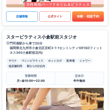
体験・相談予約
店舗情報
公式サイト
スターピラティス小倉駅前スタジオ
門司港駅から車で20分
福岡県北九州市小倉北区京町3-1-1セントシティ10F(SDフィット
ネス365小倉駅前店内)
サウナ
マシンピラティス
ホットヨガ
駐車場
シャワー
他店舗利用
駅から5分以内
営業時間
定休日
月~金10:00〜22:00
年中無休