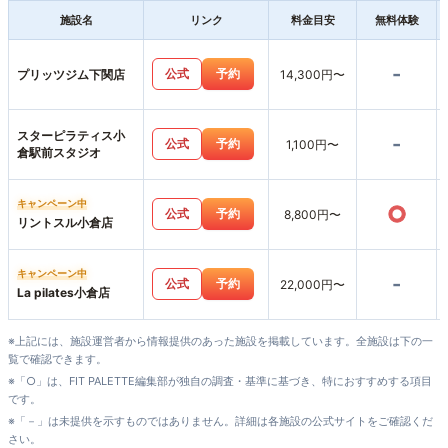
施設名
リンク
料金目安
無料体験
-
公式
予約
プリッツジム下関店
14,300円〜
スターピラティス小
-
公式
予約
1,100円〜
倉駅前スタジオ
キャンペーン中
○
公式
予約
8,800円〜
リントスル小倉店
キャンペーン中
-
公式
予約
22,000円〜
La pilates小倉店
※上記には、施設運営者から情報提供のあった施設を掲載しています。全施設は下の一
覧で確認できます。
※「○」は、FIT PALETTE編集部が独自の調査・基準に基づき、特におすすめする項目
です。
※「－」は未提供を示すものではありません。詳細は各施設の公式サイトをご確認くだ
さい。