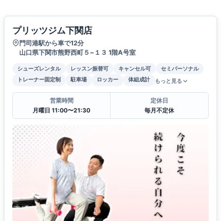
プリッツジム下関店
門司港駅から車で12分
山口県下関市熊野西町５−１３ 1階A号室
シューズレンタル
レッスン振替可
キャンセル可
セミパーソナル
トレーナー固定制
駐車場
ロッカー
体組成計
もっと見る
営業時間
定休日
月曜日 11:00〜21:30
毎月不定休