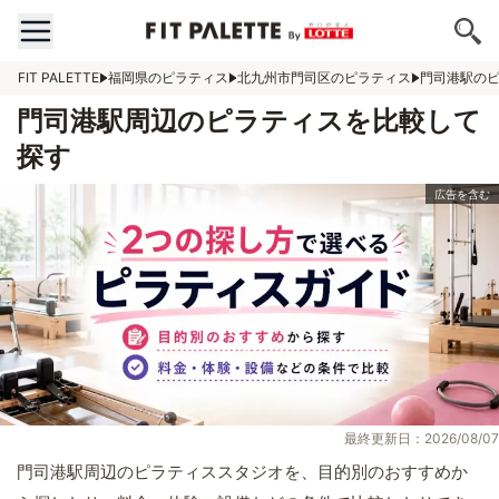
FIT PALETTE
福岡県のピラティス
北九州市門司区のピラティス
門司港駅の
門司港駅周辺のピラティスを比較して
探す
最終更新日：2026/08/07
門司港駅周辺のピラティススタジオを、目的別のおすすめか