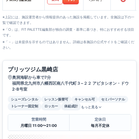
※上記には、施設運営者から情報提供のあった施設を掲載しています。全施設は下の一
覧で確認できます。
※「○」は、FIT PALETTE編集部が独自の調査・基準に基づき、特におすすめする項目
です。
※「－」は未提供を示すものではありません。詳細は各施設の公式サイトをご確認くだ
さい。
プリッツジム黒崎店
奥洞海駅から車で7分
福岡県北九州市八幡西区南八千代町３−２２ アビタシオン・ドウ
2-B号室
シューズレンタル
レッスン振替可
キャンセル可
セミパーソナル
トレーナー固定制
ロッカー
体組成計
もっと見る
営業時間
定休日
月曜日 11:00〜21:00
毎月不定休