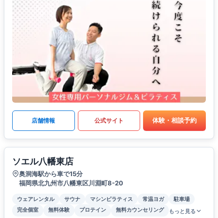
体験・相談予約
店舗情報
公式サイト
ソエル八幡東店
奥洞海駅から車で15分
福岡県北九州市八幡東区川淵町8-20
ウェアレンタル
サウナ
マシンピラティス
常温ヨガ
駐車場
完全個室
無料体験
プロテイン
無料カウンセリング
もっと見る