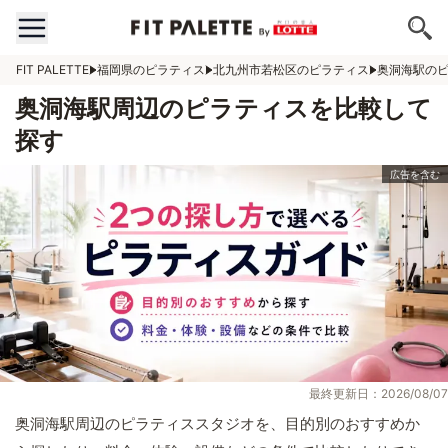
FIT PALETTE
福岡県のピラティス
北九州市若松区のピラティス
奥洞海駅の
奥洞海駅周辺のピラティスを比較して
探す
最終更新日：2026/08/07
奥洞海駅周辺のピラティススタジオを、目的別のおすすめか