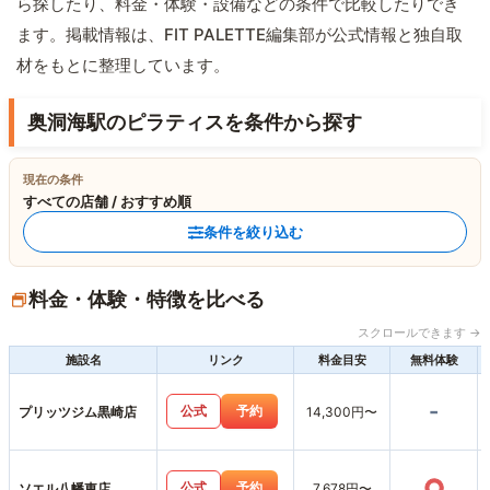
ら探したり、料金・体験・設備などの条件で比較したりでき
ます。掲載情報は、FIT PALETTE編集部が公式情報と独自取
材をもとに整理しています。
奥洞海駅のピラティスを条件から探す
現在の条件
すべての店舗 / おすすめ順
条件を絞り込む
料金・体験・特徴を比べる
スクロールできます →
施設名
リンク
料金目安
無料体験
-
公式
予約
プリッツジム黒崎店
14,300円〜
○
公式
予約
ソエル八幡東店
7,678円〜