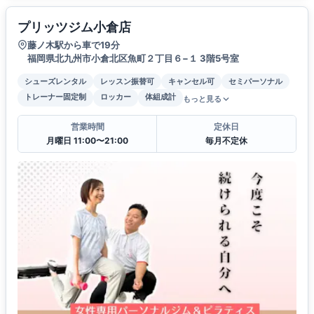
プリッツジム小倉店
藤ノ木駅から車で19分
福岡県北九州市小倉北区魚町２丁目６−１ 3階5号室
シューズレンタル
レッスン振替可
キャンセル可
セミパーソナル
トレーナー固定制
ロッカー
体組成計
もっと見る
営業時間
定休日
月曜日 11:00〜21:00
毎月不定休