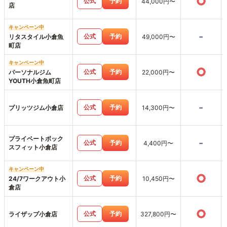
○
公式
予約
44,000円〜
店
キャンペーン中
-
公式
予約
リタスタイル小倉魚
49,000円〜
町店
キャンペーン中
○
公式
予約
パーソナルジム
22,000円〜
YOUTH小倉魚町店
-
公式
予約
プリッツジム小倉店
14,300円〜
プライベートボック
-
公式
予約
4,400円〜
スフィット小倉店
キャンペーン中
○
公式
予約
24/7ワークアウト小
10,450円〜
倉店
○
公式
予約
ライザップ小倉店
327,800円〜