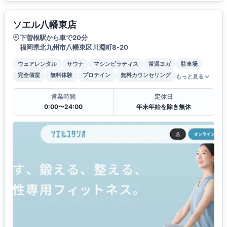
ソエル八幡東店
下曽根駅から車で20分
福岡県北九州市八幡東区川淵町8-20
ウェアレンタル
サウナ
マシンピラティス
常温ヨガ
駐車場
完全個室
無料体験
プロテイン
無料カウンセリング
もっと見る
営業時間
定休日
0:00〜24:00
年末年始を除き無休