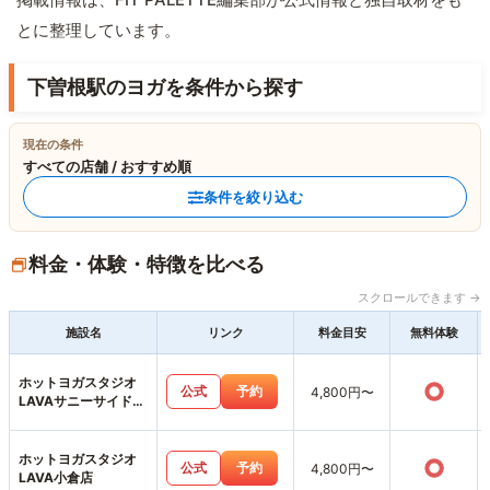
とに整理しています。
下曽根駅のヨガを条件から探す
現在の条件
すべての店舗 / おすすめ順
条件を絞り込む
料金・体験・特徴を比べる
スクロールできます →
施設名
リンク
料金目安
無料体験
ホットヨガスタジオ
○
公式
予約
4,800円〜
LAVAサニーサイドモ
ール小倉店
ホットヨガスタジオ
○
公式
予約
4,800円〜
LAVA小倉店