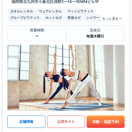
福岡県北九州市小倉北区浅野2ー14ー1KMMビル1F
タオルレンタル
ウェアレンタル
マットピラティス
グループピラティス
ホットヨガ
常温ヨガ
シャワー
もっと見る
営業時間
定休日
ー
毎週木曜日
体験・相談予約
店舗情報
公式サイト