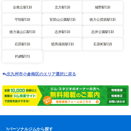
企救丘駅(3)
北方駅(3)
城野駅(3)
守恒駅(3)
安部山公園駅(3)
徳力公団前駅(3)
徳力嵐山口駅(3)
志井駅(3)
志井公園駅(3)
石田駅(3)
競馬場前駅(3)
石原町駅(2)
朽網駅(1)
北九州市小倉南区のエリア選択に戻る
パーソナルジムから探す