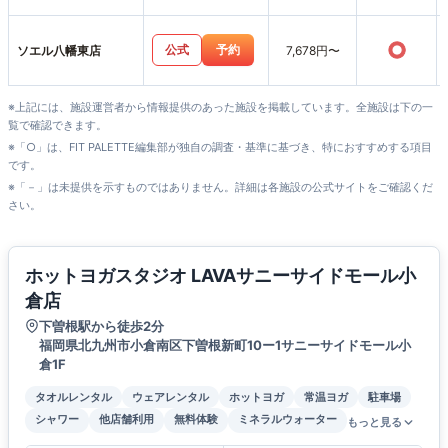
○
公式
予約
ソエル八幡東店
7,678円〜
※上記には、施設運営者から情報提供のあった施設を掲載しています。全施設は下の一
覧で確認できます。
※「○」は、FIT PALETTE編集部が独自の調査・基準に基づき、特におすすめする項目
です。
※「－」は未提供を示すものではありません。詳細は各施設の公式サイトをご確認くだ
さい。
ホットヨガスタジオ LAVAサニーサイドモール小
倉店
下曽根駅から徒歩2分
福岡県北九州市小倉南区下曽根新町10ー1サニーサイドモール小
倉1F
タオルレンタル
ウェアレンタル
ホットヨガ
常温ヨガ
駐車場
シャワー
他店舗利用
無料体験
ミネラルウォーター
もっと見る