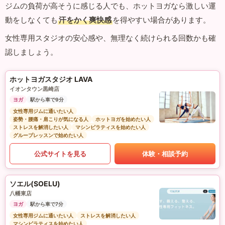
ジムの負荷が高そうに感じる人でも、ホットヨガなら激しい運
動をしなくても
汗をかく爽快感
を得やすい場合があります。
女性専用スタジオの安心感や、無理なく続けられる回数かも確
認しましょう。
ホットヨガスタジオ LAVA
イオンタウン黒崎店
ヨガ
駅から車で9分
女性専用ジムに通いたい人
姿勢・腰痛・肩こりが気になる人
ホットヨガを始めたい人
ストレスを解消したい人
マシンピラティスを始めたい人
グループレッスンで始めたい人
公式サイトを見る
体験・相談予約
ソエル(SOELU)
八幡東店
ヨガ
駅から車で7分
女性専用ジムに通いたい人
ストレスを解消したい人
マシンピラティスを始めたい人