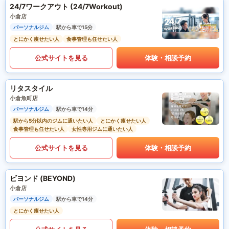
24/7ワークアウト (24/7Workout)
小倉店
パーソナルジム
駅から車で15分
とにかく痩せたい人
食事管理も任せたい人
公式サイトを見る
体験・相談予約
リタスタイル
小倉魚町店
パーソナルジム
駅から車で14分
駅から5分以内のジムに通いたい人
とにかく痩せたい人
食事管理も任せたい人
女性専用ジムに通いたい人
公式サイトを見る
体験・相談予約
ビヨンド (BEYOND)
小倉店
パーソナルジム
駅から車で14分
とにかく痩せたい人