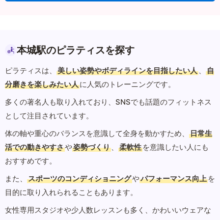
本城駅のピラティスを探す
ピラティスは、
美しい姿勢やボディラインを目指したい人
、
自
分磨きを楽しみたい人
に人気のトレーニングです。
多くの著名人も取り入れており、SNSでも話題のフィットネス
として注目されています。
体の軸や重心のバランスを意識して全身を動かすため、
日常生
活での動きやすさ
や
姿勢づくり
、
柔軟性
を意識したい人にも
おすすめです。
また、
スポーツのコンディショニング
や
パフォーマンス向上
を
目的に取り入れられることもあります。
女性専用スタジオや少人数レッスンも多く、かわいいウェアな