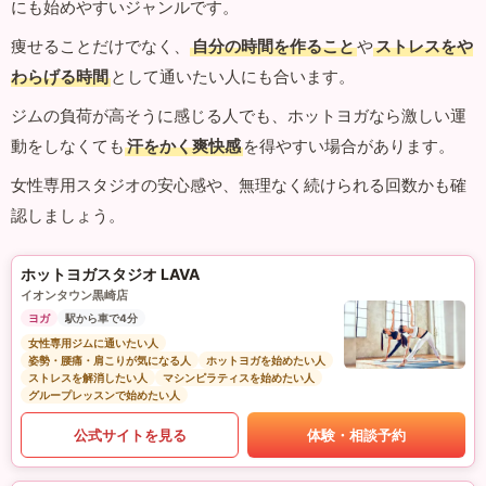
にも始めやすいジャンルです。
痩せることだけでなく、
自分の時間を作ること
や
ストレスをや
わらげる時間
として通いたい人にも合います。
ジムの負荷が高そうに感じる人でも、ホットヨガなら激しい運
動をしなくても
汗をかく爽快感
を得やすい場合があります。
女性専用スタジオの安心感や、無理なく続けられる回数かも確
認しましょう。
ホットヨガスタジオ LAVA
イオンタウン黒崎店
ヨガ
駅から車で4分
女性専用ジムに通いたい人
姿勢・腰痛・肩こりが気になる人
ホットヨガを始めたい人
ストレスを解消したい人
マシンピラティスを始めたい人
グループレッスンで始めたい人
公式サイトを見る
体験・相談予約