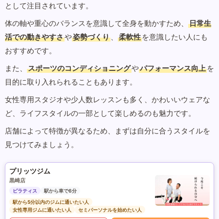
として注目されています。
体の軸や重心のバランスを意識して全身を動かすため、
日常生
活での動きやすさ
や
姿勢づくり
、
柔軟性
を意識したい人にも
おすすめです。
また、
スポーツのコンディショニング
や
パフォーマンス向上
を
目的に取り入れられることもあります。
女性専用スタジオや少人数レッスンも多く、かわいいウェアな
ど、ライフスタイルの一部として楽しめるのも魅力です。
店舗によって特徴が異なるため、まずは自分に合うスタイルを
見つけてみましょう。
プリッツジム
黒崎店
ピラティス
駅から車で6分
駅から5分以内のジムに通いたい人
女性専用ジムに通いたい人
セミパーソナルを始めたい人