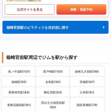
グループレッスンで始めたい人
公式サイトを見る
体験・相談予約
箱崎宮前駅のピラティスを目的別に探す
箱崎宮前駅周辺でジムを駅から探す
海ノ中道駅(101)
西戸崎駅(100)
箱崎九大前駅(99)
箱崎駅(92)
名島駅(90)
貝塚駅(87)
香椎神宮駅(84)
舞松原駅(83)
土井駅(81)
馬出九大病院前駅
香椎花園前駅(81)
西鉄香椎駅(79)
(80)