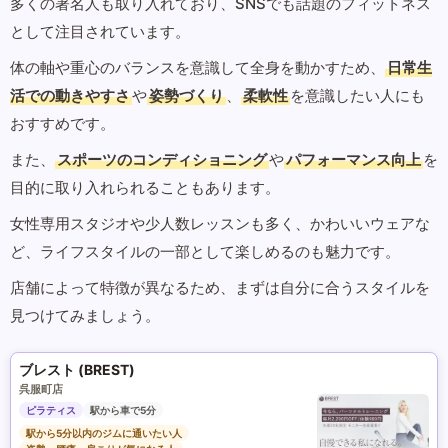
多くの著名人も取り入れており、SNSでも話題のフィットネス
として注目されています。
体の軸や重心のバランスを意識して全身を動かすため、
日常生
活での動きやすさ
や
姿勢づくり
、
柔軟性
を意識したい人にも
おすすめです。
また、
スポーツのコンディショニング
や
パフォーマンス向上
を
目的に取り入れられることもあります。
女性専用スタジオや少人数レッスンも多く、かわいいウェアな
ど、ライフスタイルの一部として楽しめるのも魅力です。
店舗によって特徴が異なるため、まずは自分に合うスタイルを
見つけてみましょう。
ブレスト (BREST)
呉服町店
ピラティス
駅から車で5分
駅から5分以内のジムに通いたい人