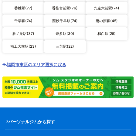
香椎駅(77)
香椎宮前駅(76)
九産大前駅(74)
千早駅(74)
西鉄千早駅(74)
唐の原駅(45)
雁ノ巣駅(37)
奈多駅(30)
和白駅(25)
福工大前駅(23)
三苫駅(22)
福岡市東区のエリア選択に戻る
パーソナルジムから探す