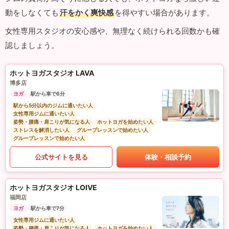
動をしなくても
汗をかく爽快感
を得やすい場合があります。
女性専用スタジオの安心感や、無理なく続けられる回数かも確
認しましょう。
ホットヨガスタジオ LAVA
博多店
ヨガ
駅から車で6分
駅から5分以内のジムに通いたい人
女性専用ジムに通いたい人
姿勢・腰痛・肩こりが気になる人
ホットヨガを始めたい人
ストレスを解消したい人
グループレッスンで始めたい人
グループレッスンで始めたい人
公式サイトを見る
体験・相談予約
ホットヨガスタジオ LOIVE
福岡店
ヨガ
駅から車で7分
女性専用ジムに通いたい人
姿勢・腰痛・肩こりが気になる人
ホットヨガを始めたい人