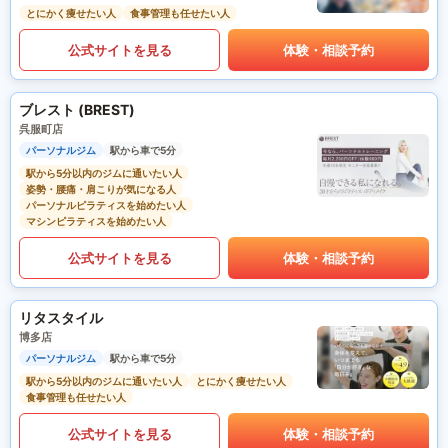
とにかく痩せたい人
食事管理も任せたい人
公式サイトを見る
体験・相談予約
ブレスト (BREST)
呉服町店
パーソナルジム
駅から車で5分
駅から5分以内のジムに通いたい人
姿勢・腰痛・肩こりが気になる人
パーソナルピラティスを始めたい人
マシンピラティスを始めたい人
公式サイトを見る
体験・相談予約
リタスタイル
博多店
パーソナルジム
駅から車で5分
駅から5分以内のジムに通いたい人
とにかく痩せたい人
食事管理も任せたい人
公式サイトを見る
体験・相談予約