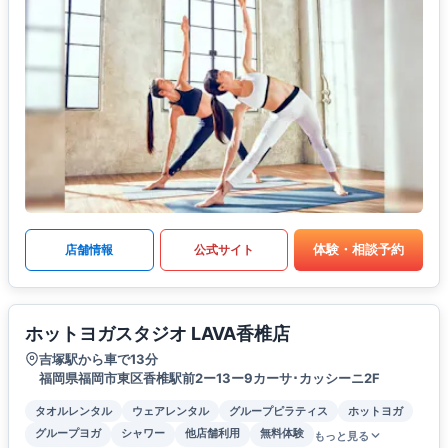
体験・相談予約
店舗情報
公式サイト
ホットヨガスタジオ LAVA香椎店
吉塚駅から車で13分
福岡県福岡市東区香椎駅前2ー13ー9カーサ･カッシーニ2F
タオルレンタル
ウェアレンタル
グループピラティス
ホットヨガ
グループヨガ
シャワー
他店舗利用
無料体験
もっと見る