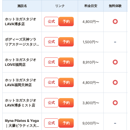
施設名
リンク
料金目安
無料体験
ホットヨガスタジオ
○
公式
予約
4,800円〜
LAVA博多店
ボディーズ天神ソラ
-
公式
予約
1,500円〜
リアステージスタジ
オ店
ホットヨガスタジオ
○
公式
予約
8,910円〜
LOIVE福岡店
ホットヨガスタジオ
○
公式
予約
4,800円〜
LAVA福岡天神店
ホットヨガスタジオ
○
公式
予約
3,800円〜
LAVA博多ミスト店
lilyna Pilates & Yoga
-
公式
予約
9,000円〜
｜大濠ピラティス大