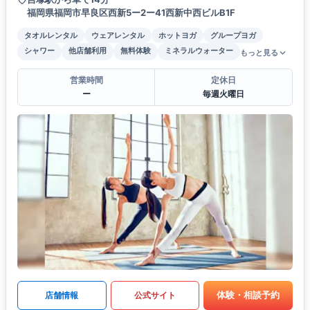
福岡県福岡市早良区西新5ー2ー41西新中西ビルB1F
タオルレンタル
ウェアレンタル
ホットヨガ
グループヨガ
シャワー
他店舗利用
無料体験
ミネラルウォーター
もっと見る
営業時間
定休日
ー
毎週火曜日
体験・相談予約
店舗情報
公式サイト