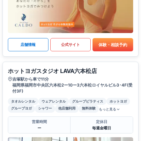
体験・相談予約
店舗情報
公式サイト
ホットヨガスタジオ LAVA六本松店
吉塚駅から車で11分
福岡県福岡市中央区六本松2ー10ー3六本松ロイヤルビル3･4F(受
付3F)
タオルレンタル
ウェアレンタル
グループピラティス
ホットヨガ
グループヨガ
シャワー
他店舗利用
無料体験
もっと見る
営業時間
定休日
ー
毎週金曜日