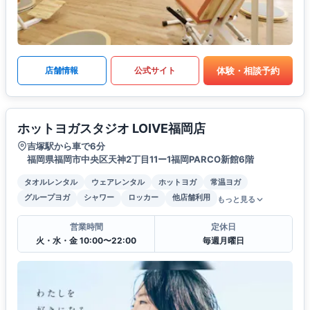
体験・相談予約
店舗情報
公式サイト
ホットヨガスタジオ LOIVE福岡店
吉塚駅から車で6分
福岡県福岡市中央区天神2丁目11ー1福岡PARCO新館6階
タオルレンタル
ウェアレンタル
ホットヨガ
常温ヨガ
グループヨガ
シャワー
ロッカー
他店舗利用
もっと見る
営業時間
定休日
火・水・金 10:00〜22:00
毎週月曜日