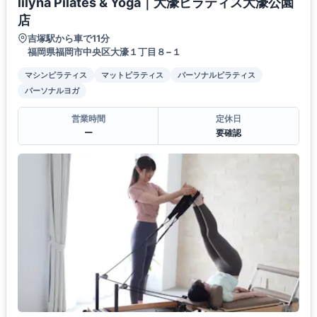
lilyna Pilates & Yoga｜大濠ピラティス大濠公園
店
吉塚駅から車で11分
福岡県福岡市中央区大濠１丁目８−１
マシンピラティス
マットピラティス
パーソナルピラティス
パーソナルヨガ
営業時間
定休日
ー
要確認