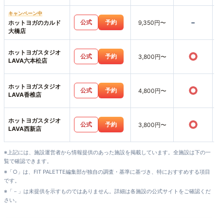
濠公園店
キャンペーン中
-
公式
予約
ホットヨガのカルド
9,350円〜
大橋店
ホットヨガスタジオ
○
公式
予約
3,800円〜
LAVA六本松店
ホットヨガスタジオ
○
公式
予約
4,800円〜
LAVA香椎店
ホットヨガスタジオ
○
公式
予約
3,800円〜
LAVA西新店
※上記には、施設運営者から情報提供のあった施設を掲載しています。全施設は下の一
覧で確認できます。
※「○」は、FIT PALETTE編集部が独自の調査・基準に基づき、特におすすめする項目
です。
※「－」は未提供を示すものではありません。詳細は各施設の公式サイトをご確認くだ
さい。