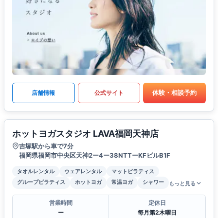
体験・相談予約
店舗情報
公式サイト
ホットヨガスタジオ LAVA福岡天神店
吉塚駅から車で7分
福岡県福岡市中央区天神2ー4ー38NTTーKFビルB1F
タオルレンタル
ウェアレンタル
マットピラティス
グループピラティス
ホットヨガ
常温ヨガ
シャワー
もっと見る
営業時間
定休日
ー
毎月第2木曜日