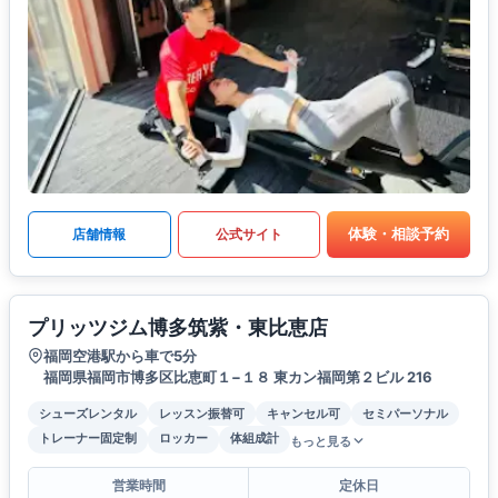
体験・相談予約
店舗情報
公式サイト
プリッツジム博多筑紫・東比恵店
福岡空港駅から車で5分
福岡県福岡市博多区比恵町１−１８ 東カン福岡第２ビル 216
シューズレンタル
レッスン振替可
キャンセル可
セミパーソナル
トレーナー固定制
ロッカー
体組成計
もっと見る
営業時間
定休日