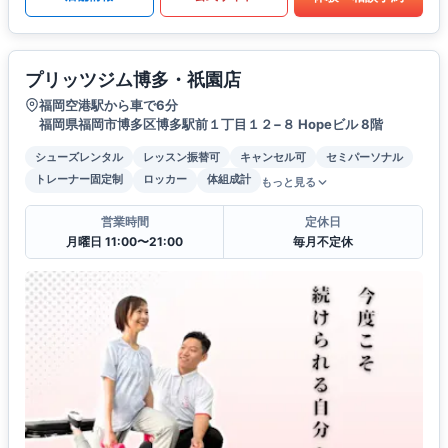
プリッツジム博多・祇園店
福岡空港駅から車で6分
福岡県福岡市博多区博多駅前１丁目１２−８ Hopeビル 8階
シューズレンタル
レッスン振替可
キャンセル可
セミパーソナル
トレーナー固定制
ロッカー
体組成計
もっと見る
営業時間
定休日
月曜日 11:00〜21:00
毎月不定休