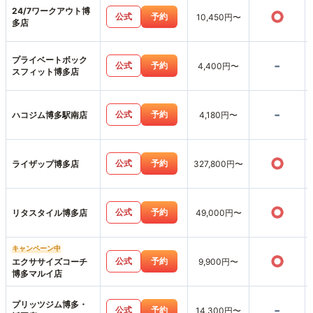
24/7ワークアウト博
○
公式
予約
10,450円〜
多店
プライベートボック
-
公式
予約
4,400円〜
スフィット博多店
-
公式
予約
ハコジム博多駅南店
4,180円〜
○
公式
予約
ライザップ博多店
327,800円〜
○
公式
予約
リタスタイル博多店
49,000円〜
キャンペーン中
○
公式
予約
エクササイズコーチ
9,900円〜
博多マルイ店
プリッツジム博多・
-
公式
予約
14,300円〜