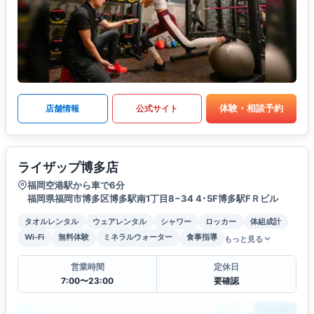
体験・相談予約
店舗情報
公式サイト
ライザップ博多店
福岡空港駅から車で6分
福岡県福岡市博多区博多駅南1丁目8−34 4･5F博多駅FＲビル
タオルレンタル
ウェアレンタル
シャワー
ロッカー
体組成計
Wi-Fi
無料体験
ミネラルウォーター
食事指導
もっと見る
営業時間
定休日
7:00〜23:00
要確認