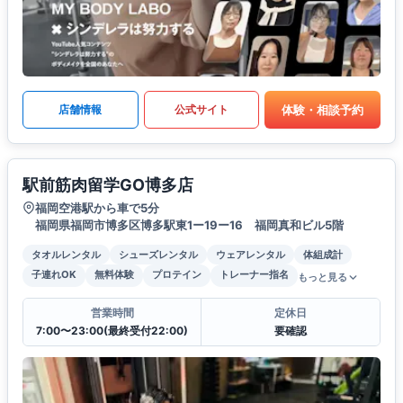
体験・相談予約
店舗情報
公式サイト
駅前筋肉留学GO博多店
福岡空港駅から車で5分
福岡県福岡市博多区博多駅東1ー19ー16 福岡真和ビル5階
タオルレンタル
シューズレンタル
ウェアレンタル
体組成計
子連れOK
無料体験
プロテイン
トレーナー指名
もっと見る
営業時間
定休日
7:00〜23:00(最終受付22:00)
要確認