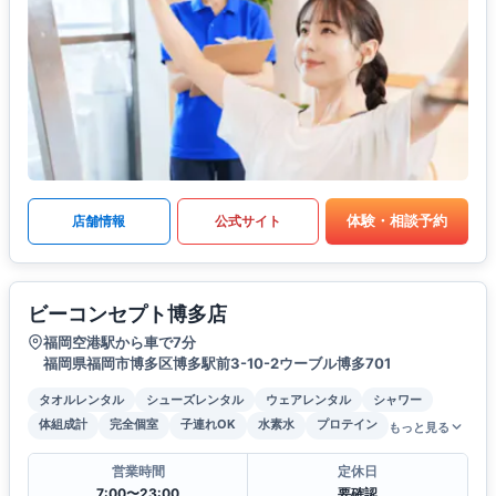
体験・相談予約
店舗情報
公式サイト
ビーコンセプト博多店
福岡空港駅から車で7分
福岡県福岡市博多区博多駅前3-10-2ウーブル博多701
タオルレンタル
シューズレンタル
ウェアレンタル
シャワー
体組成計
完全個室
子連れOK
水素水
プロテイン
もっと見る
営業時間
定休日
7:00〜23:00
要確認