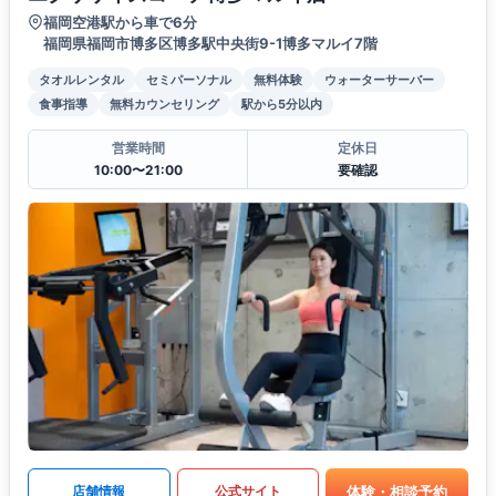
福岡空港駅から車で6分
福岡県福岡市博多区博多駅中央街9-1博多マルイ7階
タオルレンタル
セミパーソナル
無料体験
ウォーターサーバー
食事指導
無料カウンセリング
駅から5分以内
営業時間
定休日
10:00〜21:00
要確認
体験・相談予約
店舗情報
公式サイト