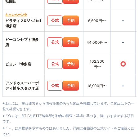
祇園店
キャンペーン中
-
公式
予約
ピラティス&ジム1to1
6,600円〜
博多店
ビーコンセプト博多
-
公式
予約
44,000円〜
店
102,300
○
公式
予約
ビヨンド博多店
円〜
アンドゥスーパーボ
-
公式
予約
18,900円〜
ディ博多スタジオ店
※上記には、施設運営者から情報提供のあった施設を掲載しています。全施設は下の一
覧で確認できます。
※「○」は、FIT PALETTE編集部が独自の調査・基準に基づき、特におすすめする項目
です。
※「－」は未提供を示すものではありません。詳細は各施設の公式サイトをご確認くだ
さい。