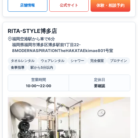
体験・相談予約
店舗情報
公式サイト
RITA-STYLE博多店
福岡空港駅から車で6分
福岡県福岡市博多区博多駅前1丁目22-
8MODERNASPIRATIONTheHAKATAEkimae801号室
タオルレンタル
ウェアレンタル
シャワー
完全個室
プロテイン
食事指導
駅から5分以内
営業時間
定休日
10:00〜22:00
要確認