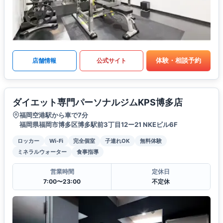
体験・相談予約
店舗情報
公式サイト
ダイエット専門パーソナルジムKPS博多店
福岡空港駅から車で7分
福岡県福岡市博多区博多駅前3丁目12ー21 NKEビル6F
ロッカー
Wi-Fi
完全個室
子連れOK
無料体験
ミネラルウォーター
食事指導
営業時間
定休日
7:00〜23:00
不定休