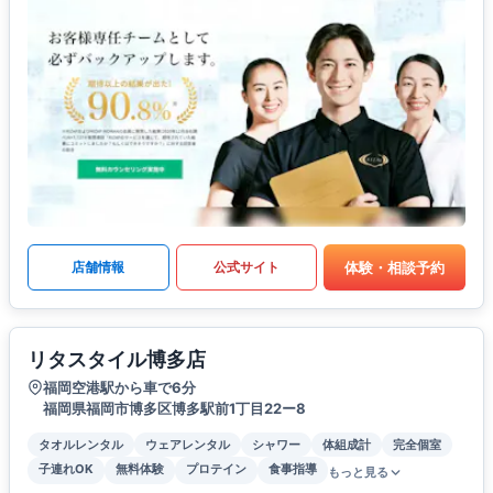
体験・相談予約
店舗情報
公式サイト
リタスタイル博多店
福岡空港駅から車で6分
福岡県福岡市博多区博多駅前1丁目22ー8
タオルレンタル
ウェアレンタル
シャワー
体組成計
完全個室
子連れOK
無料体験
プロテイン
食事指導
もっと見る