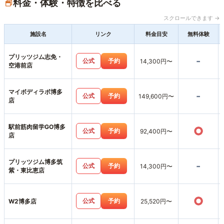
料金・体験・特徴を比べる
スクロールできます →
施設名
リンク
料金目安
無料体験
プリッツジム志免・
-
公式
予約
14,300円〜
空港前店
マイボディラボ博多
-
公式
予約
149,600円〜
店
駅前筋肉留学GO博多
○
公式
予約
92,400円〜
店
プリッツジム博多筑
-
公式
予約
14,300円〜
紫・東比恵店
○
公式
予約
W2博多店
25,520円〜