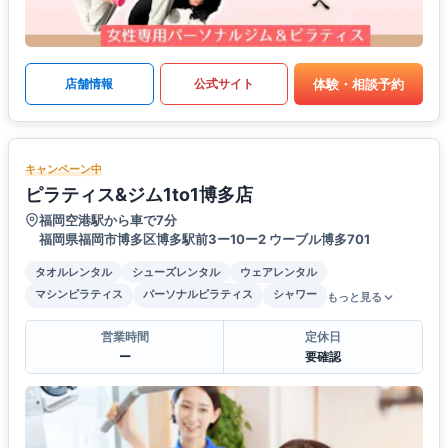
体験・相談予約
店舗情報
公式サイト
キャンペーン中
ピラティス&ジム1to1博多店
福岡空港駅から車で7分
福岡県福岡市博多区博多駅前3ー10ー2 ウーブル博多701
タオルレンタル
シューズレンタル
ウェアレンタル
マシンピラティス
パーソナルピラティス
シャワー
もっと見る
営業時間
定休日
ー
要確認