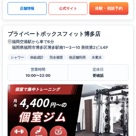
体験・相談予約
店舗情報
公式サイト
プライベートボックスフィット博多店
福岡空港駅から車で6分
福岡県福岡市博多区博多駅南1ー3ー10 美咲第2ビル6F
シャワー
体組成計
完全個室
他店舗利用
水素水
営業時間
定休日
10:00〜22:00
要確認