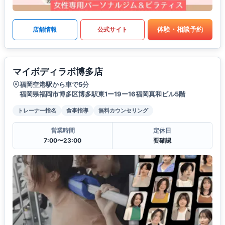
体験・相談予約
店舗情報
公式サイト
マイボディラボ博多店
福岡空港駅から車で5分
福岡県福岡市博多区博多駅東1ー19ー16福岡真和ビル5階
トレーナー指名
食事指導
無料カウンセリング
営業時間
定休日
7:00〜23:00
要確認