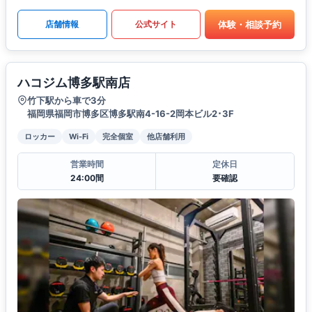
体験・相談予約
店舗情報
公式サイト
ハコジム博多駅南店
竹下駅から車で3分
福岡県福岡市博多区博多駅南4-16-2岡本ビル2･3F
ロッカー
Wi-Fi
完全個室
他店舗利用
営業時間
定休日
24:00間
要確認