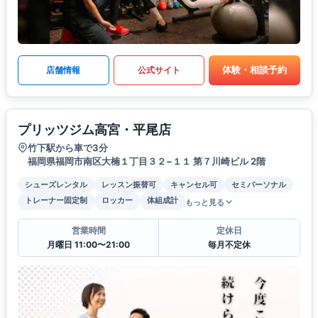
体験・相談予約
店舗情報
公式サイト
プリッツジム高宮・平尾店
竹下駅から車で3分
福岡県福岡市南区大楠１丁目３２−１１ 第７川崎ビル 2階
シューズレンタル
レッスン振替可
キャンセル可
セミパーソナル
トレーナー固定制
ロッカー
体組成計
もっと見る
営業時間
定休日
月曜日 11:00〜21:00
毎月不定休