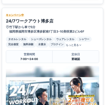
キャンペーン中
24/7ワークアウト博多店
竹下駅から車で5分
福岡県福岡市博多区博多駅南1丁目3-10美咲第2ビル6F
タオルレンタル
シューズレンタル
ウェアレンタル
シャワー
完全個室
無料体験
水素水
プロテイン
もっと見る
営業時間
定休日
7:00〜24:00
要確認