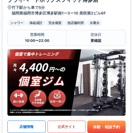
竹下駅から車で5分
福岡県福岡市博多区博多駅南1ー3ー10 美咲第2ビル6F
シャワー
体組成計
完全個室
他店舗利用
水素水
営業時間
定休日
10:00〜22:00
要確認
体験・相談予約
店舗情報
公式サイト