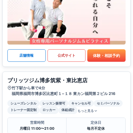
体験・相談予約
店舗情報
公式サイト
プリッツジム博多筑紫・東比恵店
竹下駅から車で4分
福岡県福岡市博多区比恵町１−１８ 東カン福岡第２ビル 216
シューズレンタル
レッスン振替可
キャンセル可
セミパーソナル
トレーナー固定制
ロッカー
体組成計
もっと見る
営業時間
定休日
月曜日 11:00〜21:00
毎月不定休