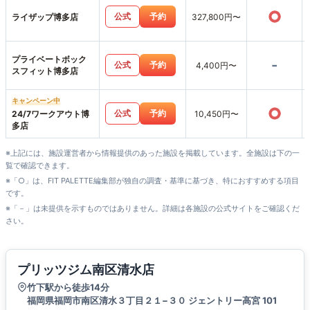
○
公式
予約
ライザップ博多店
327,800円〜
プライベートボック
-
公式
予約
4,400円〜
スフィット博多店
キャンペーン中
○
公式
予約
24/7ワークアウト博
10,450円〜
多店
※上記には、施設運営者から情報提供のあった施設を掲載しています。全施設は下の一
覧で確認できます。
※「○」は、FIT PALETTE編集部が独自の調査・基準に基づき、特におすすめする項目
です。
※「－」は未提供を示すものではありません。詳細は各施設の公式サイトをご確認くだ
さい。
プリッツジム南区清水店
竹下駅から徒歩14分
福岡県福岡市南区清水３丁目２１−３０ ジェントリー高宮 101