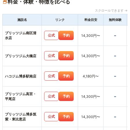
料金・体験・特徴を比べる
スクロールできます →
施設名
リンク
料金目安
無料体験
プリッツジム南区清
-
公式
予約
14,300円〜
水店
-
公式
予約
プリッツジム大橋店
14,300円〜
-
公式
予約
ハコジム博多駅南店
4,180円〜
プリッツジム高宮・
-
公式
予約
14,300円〜
平尾店
プリッツジム博多筑
-
公式
予約
14,300円〜
紫・東比恵店