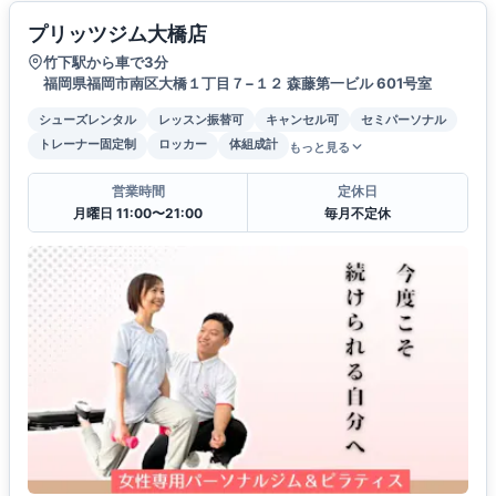
プリッツジム大橋店
竹下駅から車で3分
福岡県福岡市南区大橋１丁目７−１２ 森藤第一ビル 601号室
シューズレンタル
レッスン振替可
キャンセル可
セミパーソナル
トレーナー固定制
ロッカー
体組成計
もっと見る
営業時間
定休日
月曜日 11:00〜21:00
毎月不定休