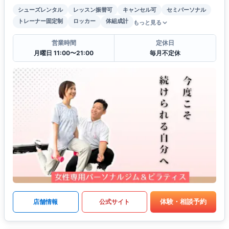
シューズレンタル
レッスン振替可
キャンセル可
セミパーソナル
トレーナー固定制
ロッカー
体組成計
もっと見る
営業時間
定休日
月曜日 11:00〜21:00
毎月不定休
体験・相談予約
店舗情報
公式サイト