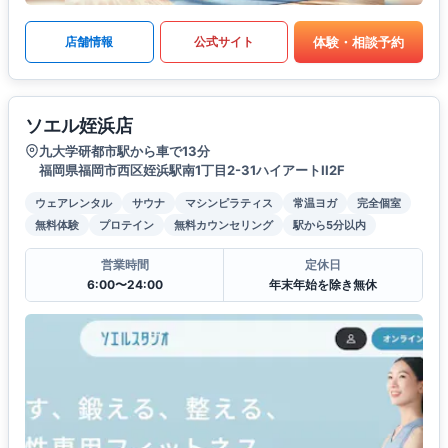
体験・相談予約
店舗情報
公式サイト
ソエル姪浜店
九大学研都市駅から車で13分
福岡県福岡市西区姪浜駅南1丁目2-31ハイアートII2F
ウェアレンタル
サウナ
マシンピラティス
常温ヨガ
完全個室
無料体験
プロテイン
無料カウンセリング
駅から5分以内
営業時間
定休日
6:00〜24:00
年末年始を除き無休