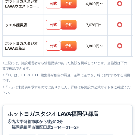
ホットヨガスタジオ
○
公式
予約
4,800円〜
LAVAウエストコート
姪浜店
○
公式
予約
ソエル姪浜店
7,678円〜
ホットヨガスタジオ
○
公式
予約
3,800円〜
LAVA西新店
※上記には、施設運営者から情報提供のあった施設を掲載しています。全施設は下の一
覧で確認できます。
※「○」は、FIT PALETTE編集部が独自の調査・基準に基づき、特におすすめする項目
です。
※「－」は未提供を示すものではありません。詳細は各施設の公式サイトをご確認くだ
さい。
ホットヨガスタジオ LAVA福岡伊都店
九大学研都市駅から徒歩12分
福岡県福岡市西区田尻2ー14ー31ー2F