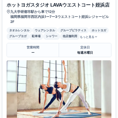
ホットヨガスタジオ LAVAウエストコート姪浜店
九大学研都市駅から車で12分
福岡県福岡市西区内浜1ー7ー3ウエストコート姪浜レジャービル
2F
タオルレンタル
ウェアレンタル
グループピラティス
ホットヨガ
グループヨガ
駐車場
シャワー
他店舗利用
もっと見る
営業時間
定休日
ー
毎週木曜日