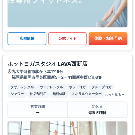
体験・相談予約
店舗情報
公式サイト
ホットヨガスタジオ LAVA西新店
九大学研都市駅から車で19分
福岡県福岡市早良区西新5ー2ー41西新中西ビルB1F
タオルレンタル
ウェアレンタル
ホットヨガ
グループヨガ
シャワー
他店舗利用
無料体験
ミネラルウォーター
もっと見る
営業時間
定休日
ー
毎週火曜日