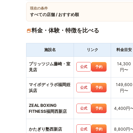
現在の条件
すべての店舗 / おすすめ順
料金・体験・特徴を比べる
施設名
リンク
料金目安
プリッツジム藤崎・室
14,300
公式
予約
見店
円〜
マイボディラボ福岡姪
149,600
公式
予約
浜店
円〜
ZEAL BOXING
4,400円
公式
予約
FITNESS福岡西新店
かたぎり塾西新店
8,800円
公式
予約