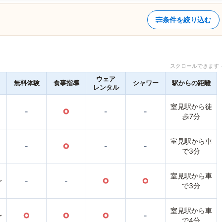
条件を絞り込む
スクロールできます 
ウェア
無料体験
食事指導
シャワー
駅からの距離
レンタル
室見駅から徒
-
○
-
-
歩7分
室見駅から車
-
○
-
-
で3分
室見駅から車
〜
-
-
○
○
で3分
室見駅から車
〜
○
○
○
-
で4分