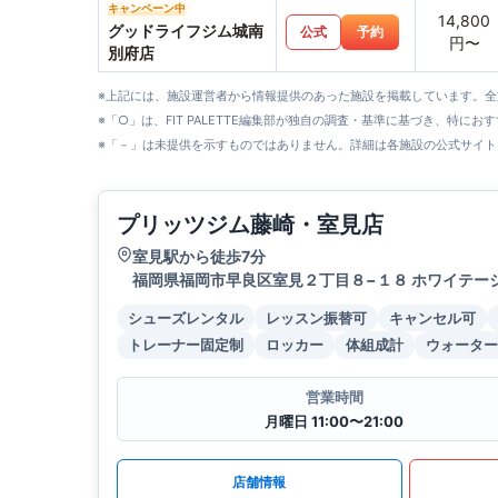
キャンペーン中
14,800
グッドライフジム城南
公式
予約
円〜
別府店
※上記には、施設運営者から情報提供のあった施設を掲載しています。
※「○」は、FIT PALETTE編集部が独自の調査・基準に基づき、特にお
※「－」は未提供を示すものではありません。詳細は各施設の公式サイト
プリッツジム藤崎・室見店
室見駅から徒歩7分
福岡県福岡市早良区室見２丁目８−１８ ホワイテージ山
シューズレンタル
レッスン振替可
キャンセル可
トレーナー固定制
ロッカー
体組成計
ウォーター
営業時間
月曜日 11:00〜21:00
店舗情報