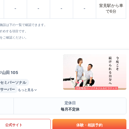
室見駅から車
-
-
-
-
で6分
全施設は下の一覧で確認できます。
すすめする項目です。
をご確認ください。
田 105
セミパーソナル
サーバー
もっと見る
定休日
毎月不定休
体験・相談予約
公式サイト