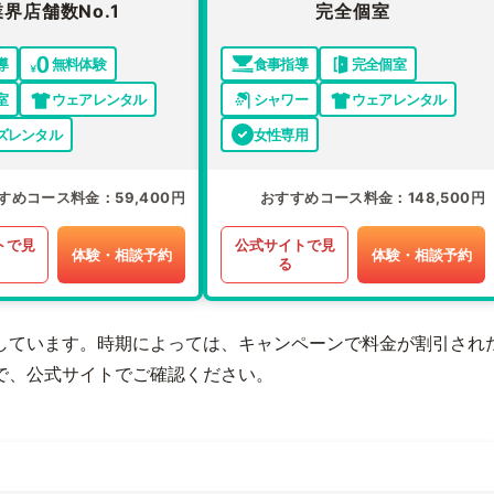
業界店舗数No.1
完全個室
導
無料体験
食事指導
完全個室
室
ウェアレンタル
シャワー
ウェアレンタル
ズレンタル
女性専用
すめコース料金
59,400円
おすすめコース料金
148,500円
トで見
公式サイトで見
体験・相談予約
体験・相談予約
る
しています。時期によっては、キャンペーンで料金が割引され
で、公式サイトでご確認ください。