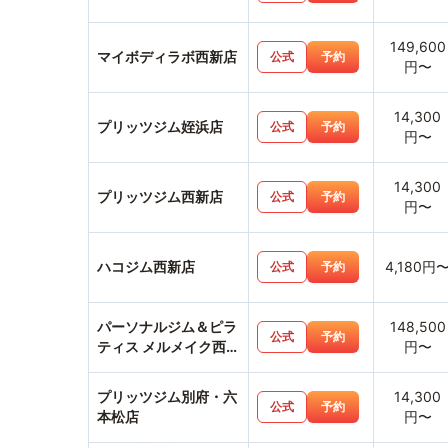
149,600
マイボディラボ西新店
公式
予約
円〜
14,300
プリッツジム姪浜店
公式
予約
円〜
14,300
プリッツジム西新店
公式
予約
円〜
ハコジム西新店
4,180円
公式
予約
パーソナルジム＆ピラ
148,500
公式
予約
ティス メルメイク西新
円〜
店
プリッツジム別府・六
14,300
公式
予約
本松店
円〜