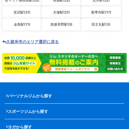
聖マリア病院前駅(22)
花畑駅(22)
荒木駅(22)
安武駅(21)
犬塚駅(21)
善導寺駅(17)
金島駅(11)
筑後草野駅(5)
田主丸駅(3)
久留米市のエリア選択に戻る
パーソナルジムから探す
スポーツジムから探す
ヨガから探す