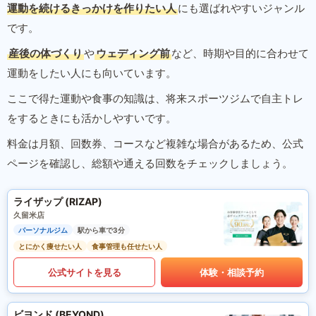
運動を続けるきっかけを作りたい人
にも選ばれやすいジャンル
です。
産後の体づくり
や
ウェディング前
など、時期や目的に合わせて
運動をしたい人にも向いています。
ここで得た運動や食事の知識は、将来スポーツジムで自主トレ
をするときにも活かしやすいです。
料金は月額、回数券、コースなど複雑な場合があるため、公式
ページを確認し、総額や通える回数をチェックしましょう。
ライザップ (RIZAP)
久留米店
パーソナルジム
駅から車で3分
とにかく痩せたい人
食事管理も任せたい人
公式サイトを見る
体験・相談予約
ビヨンド (BEYOND)