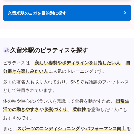
久留米駅のヨガを目的別に探す
久留米駅のピラティスを探す
ピラティスは、
美しい姿勢やボディラインを目指したい人
、
自
分磨きを楽しみたい人
に人気のトレーニングです。
多くの著名人も取り入れており、SNSでも話題のフィットネス
として注目されています。
体の軸や重心のバランスを意識して全身を動かすため、
日常生
活での動きやすさ
や
姿勢づくり
、
柔軟性
を意識したい人にも
おすすめです。
また、
スポーツのコンディショニング
や
パフォーマンス向上
を