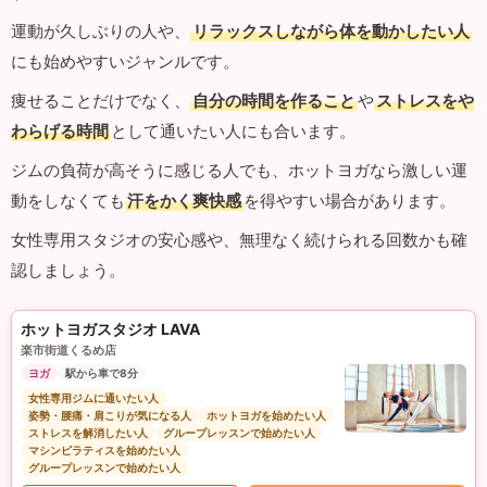
運動が久しぶりの人や、
リラックスしながら体を動かしたい人
にも始めやすいジャンルです。
痩せることだけでなく、
自分の時間を作ること
や
ストレスをや
わらげる時間
として通いたい人にも合います。
ジムの負荷が高そうに感じる人でも、ホットヨガなら激しい運
動をしなくても
汗をかく爽快感
を得やすい場合があります。
女性専用スタジオの安心感や、無理なく続けられる回数かも確
認しましょう。
ホットヨガスタジオ LAVA
楽市街道くるめ店
ヨガ
駅から車で8分
女性専用ジムに通いたい人
姿勢・腰痛・肩こりが気になる人
ホットヨガを始めたい人
ストレスを解消したい人
グループレッスンで始めたい人
マシンピラティスを始めたい人
グループレッスンで始めたい人