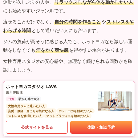
運動が久しぶりの人や、
リラックスしながら体を動かしたい人
にも始めやすいジャンルです。
痩せることだけでなく、
自分の時間を作ること
や
ストレスをや
わらげる時間
として通いたい人にも合います。
ジムの負荷が高そうに感じる人でも、ホットヨガなら激しい運
動をしなくても
汗をかく爽快感
を得やすい場合があります。
女性専用スタジオの安心感や、無理なく続けられる回数かも確
認しましょう。
ホットヨガスタジオ LAVA
田川伊田店
ヨガ
駅から車で6分
女性専用ジムに通いたい人
姿勢・腰痛・肩こりが気になる人
ホットヨガを始めたい人
ストレスを解消したい人
マットピラティスを始めたい人
公式サイトを見る
体験・相談予約