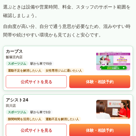
選ぶときは設備や営業時間、料金、スタッフのサポート範囲を
確認しましょう。
自由度が高い分、自分で通う意思が必要なため、混みやすい時
間帯や続けやすい環境かも見ておくと安心です。
カーブス
飯塚庄内店
スポーツジム
駅から車で15分
運動不足を解消したい人
女性専用ジムに通いたい人
公式サイトを見る
体験・相談予約
アシスト24
田川店
スポーツジム
駅から車で3分
隙間時間を活用したい人
運動不足を解消したい人
公式サイトを見る
体験・相談予約