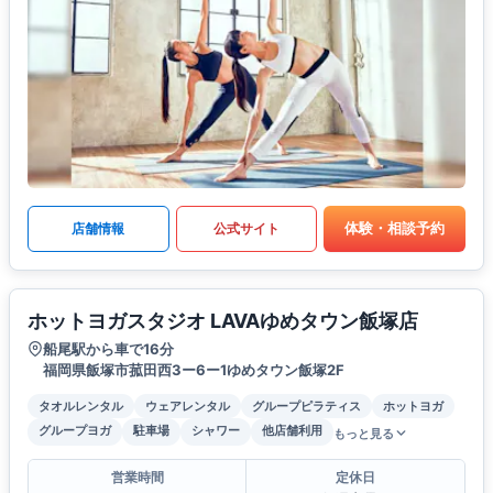
体験・相談予約
店舗情報
公式サイト
ホットヨガスタジオ LAVAゆめタウン飯塚店
船尾駅から車で16分
福岡県飯塚市菰田西3ー6ー1ゆめタウン飯塚2F
タオルレンタル
ウェアレンタル
グループピラティス
ホットヨガ
グループヨガ
駐車場
シャワー
他店舗利用
もっと見る
営業時間
定休日