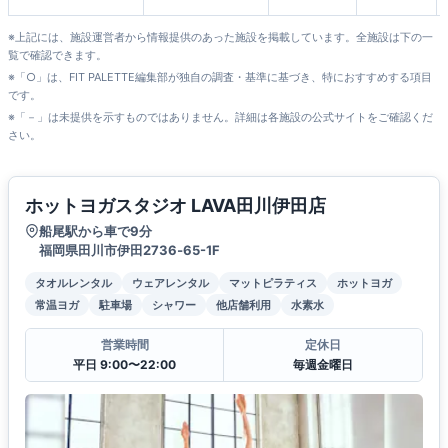
店
※上記には、施設運営者から情報提供のあった施設を掲載しています。全施設は下の一
覧で確認できます。
※「○」は、FIT PALETTE編集部が独自の調査・基準に基づき、特におすすめする項目
です。
※「－」は未提供を示すものではありません。詳細は各施設の公式サイトをご確認くだ
さい。
ホットヨガスタジオ LAVA田川伊田店
船尾駅から車で9分
福岡県田川市伊田2736‐65-1F
タオルレンタル
ウェアレンタル
マットピラティス
ホットヨガ
常温ヨガ
駐車場
シャワー
他店舗利用
水素水
営業時間
定休日
平日 9:00〜22:00
毎週金曜日