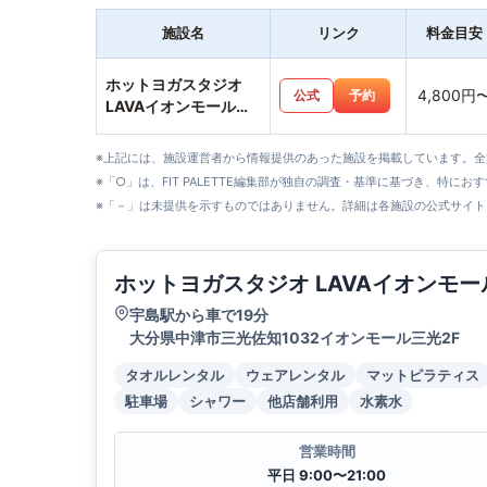
施設名
リンク
料金目安
ホットヨガスタジオ
4,800円
公式
予約
LAVAイオンモール三
光店
※上記には、施設運営者から情報提供のあった施設を掲載しています。
※「○」は、FIT PALETTE編集部が独自の調査・基準に基づき、特にお
※「－」は未提供を示すものではありません。詳細は各施設の公式サイト
ホットヨガスタジオ LAVAイオンモ
宇島駅から車で19分
大分県中津市三光佐知1032イオンモール三光2F
タオルレンタル
ウェアレンタル
マットピラティス
駐車場
シャワー
他店舗利用
水素水
営業時間
平日 9:00〜21:00