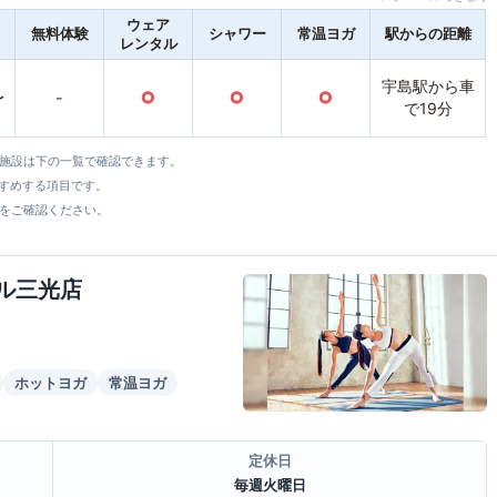
ウェア
無料体験
シャワー
常温ヨガ
駅からの距離
レンタル
宇島駅から車
〜
-
○
○
○
で19分
全施設は下の一覧で確認できます。
すすめする項目です。
をご確認ください。
ール三光店
ホットヨガ
常温ヨガ
定休日
毎週火曜日