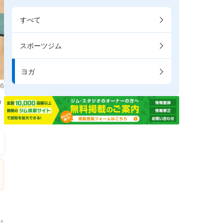
すべて
スポーツジム
ヨガ
6
掲
→