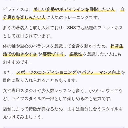
ピラティスは、
美しい姿勢やボディラインを目指したい人
、
自
分磨きを楽しみたい人
に人気のトレーニングです。
多くの著名人も取り入れており、SNSでも話題のフィットネス
として注目されています。
体の軸や重心のバランスを意識して全身を動かすため、
日常生
活での動きやすさ
や
姿勢づくり
、
柔軟性
を意識したい人にも
おすすめです。
また、
スポーツのコンディショニング
や
パフォーマンス向上
を
目的に取り入れられることもあります。
女性専用スタジオや少人数レッスンも多く、かわいいウェアな
ど、ライフスタイルの一部として楽しめるのも魅力です。
店舗によって特徴が異なるため、まずは自分に合うスタイルを
見つけてみましょう。