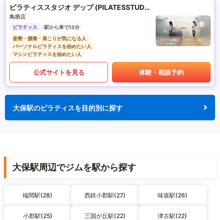
ピラティススタジオ デップ (PILATESSTUDIO DEP)
鳥栖店
ピラティス
駅から車で13分
姿勢・腰痛・肩こりが気になる人
パーソナルピラティスを始めたい人
マシンピラティスを始めたい人
公式サイトを見る
体験・相談予約
大保駅のピラティスを目的別に探す
大保駅周辺でジムを駅から探す
端間駅(28)
西鉄小郡駅(27)
味坂駅(26)
小郡駅(25)
三国が丘駅(22)
津古駅(22)