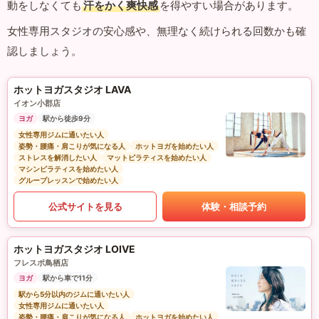
動をしなくても
汗をかく爽快感
を得やすい場合があります。
女性専用スタジオの安心感や、無理なく続けられる回数かも確
認しましょう。
ホットヨガスタジオ LAVA
イオン小郡店
ヨガ
駅から徒歩9分
女性専用ジムに通いたい人
姿勢・腰痛・肩こりが気になる人
ホットヨガを始めたい人
ストレスを解消したい人
マットピラティスを始めたい人
マシンピラティスを始めたい人
グループレッスンで始めたい人
公式サイトを見る
体験・相談予約
ホットヨガスタジオ LOIVE
フレスポ鳥栖店
ヨガ
駅から車で11分
駅から5分以内のジムに通いたい人
女性専用ジムに通いたい人
姿勢・腰痛・肩こりが気になる人
ホットヨガを始めたい人