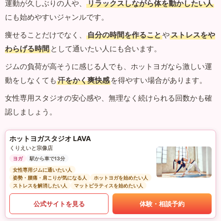
運動が久しぶりの人や、
リラックスしながら体を動かしたい人
にも始めやすいジャンルです。
痩せることだけでなく、
自分の時間を作ること
や
ストレスをや
わらげる時間
として通いたい人にも合います。
ジムの負荷が高そうに感じる人でも、ホットヨガなら激しい運
動をしなくても
汗をかく爽快感
を得やすい場合があります。
女性専用スタジオの安心感や、無理なく続けられる回数かも確
認しましょう。
ホットヨガスタジオ LAVA
くりえいと宗像店
ヨガ
駅から車で13分
女性専用ジムに通いたい人
姿勢・腰痛・肩こりが気になる人
ホットヨガを始めたい人
ストレスを解消したい人
マットピラティスを始めたい人
公式サイトを見る
体験・相談予約