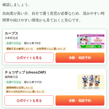
確認しましょう。
自由度が高い分、自分で通う意思が必要なため、混みやすい時
間帯や続けやすい環境かも見ておくと安心です。
カーブス
大牟田北店
スポーツジム
駅から車で9分
運動不足を解消したい人
女性専用ジムに通いたい人
公式サイトを見る
体験・相談予約
チョコザップ (chocoZAP)
福岡柳川店
スポーツジム
駅から車で17分
隙間時間を活用したい人
駅から5分以内のジムに通いたい人
公式サイトを見る
体験・相談予約