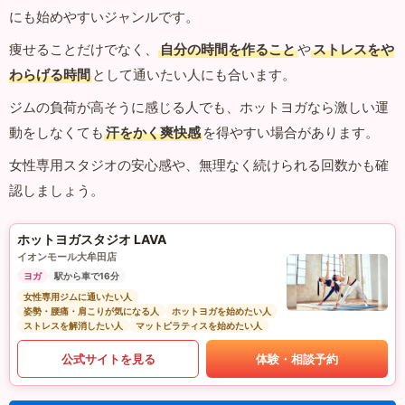
にも始めやすいジャンルです。
痩せることだけでなく、
自分の時間を作ること
や
ストレスをや
わらげる時間
として通いたい人にも合います。
ジムの負荷が高そうに感じる人でも、ホットヨガなら激しい運
動をしなくても
汗をかく爽快感
を得やすい場合があります。
女性専用スタジオの安心感や、無理なく続けられる回数かも確
認しましょう。
ホットヨガスタジオ LAVA
イオンモール大牟田店
ヨガ
駅から車で16分
女性専用ジムに通いたい人
姿勢・腰痛・肩こりが気になる人
ホットヨガを始めたい人
ストレスを解消したい人
マットピラティスを始めたい人
公式サイトを見る
体験・相談予約