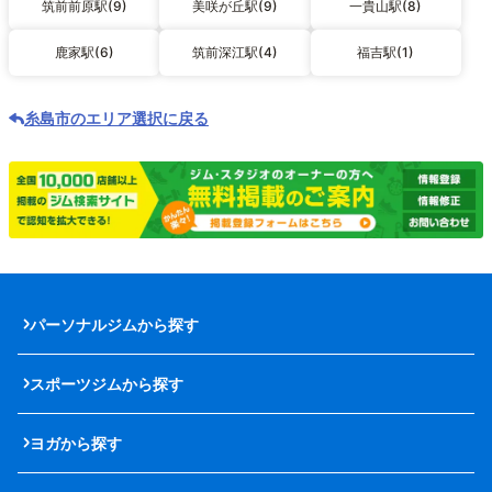
筑前前原駅(9)
美咲が丘駅(9)
一貴山駅(8)
鹿家駅(6)
筑前深江駅(4)
福吉駅(1)
糸島市のエリア選択に戻る
パーソナルジムから探す
スポーツジムから探す
ヨガから探す