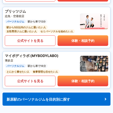
プリッツジム
志免・空港前店
パーソナルジム
駅から車で12分
駅から5分以内のジムに通いたい人
女性専用ジムに通いたい人
セミパーソナルを始めたい人
公式サイトを見る
体験・相談予約
マイボディラボ (MYBODYLABO)
博多店
パーソナルジム
駅から車で16分
とにかく痩せたい人
食事管理も任せたい人
公式サイトを見る
体験・相談予約
新原駅のパーソナルジムを目的別に探す