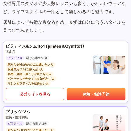
女性専用スタジオや少人数レッスンも多く、かわいいウェアな
ど、ライフスタイルの一部として楽しめるのも魅力です。
店舗によって特徴が異なるため、まずは自分に合うスタイルを
見つけてみましょう。
ピラティス&ジム1to1 (pilates＆Gym1to1)
博多店
ピラティス
駅から車で18分
駅から5分以内のジムに通いたい人
女性専用ジムに通いたい人
姿勢・腰痛・肩こりが気になる人
パーソナルピラティスを始めたい人
マシンピラティスを始めたい人
公式サイトを見る
体験・相談予約
プリッツジム
志免・空港前店
ピラティス
駅から車で12分
駅から5分以内のジムに通いたい人