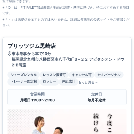
覧で確認できます。
※「○」は、FIT PALETTE編集部が独自の調査・基準に基づき、特におすすめする項目
です。
※「－」は未提供を示すものではありません。詳細は各施設の公式サイトをご確認くだ
さい。
プリッツジム黒崎店
東水巻駅から車で13分
福岡県北九州市八幡西区南八千代町３−２２ アビタシオン・ドウ
2-B号室
シューズレンタル
レッスン振替可
キャンセル可
セミパーソナル
トレーナー固定制
ロッカー
体組成計
もっと見る
営業時間
定休日
月曜日 11:00〜21:00
毎月不定休