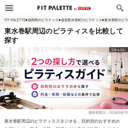
FIT PALETTE
福岡県のピラティス
遠賀郡水巻町のピラティス
東水巻駅のピ
東水巻駅周辺のピラティスを比較して
探す
最終更新日：2026/08/10
東水巻駅周辺のピラティススタジオを、目的別のおすすめか