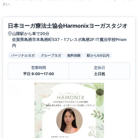
さい。
日本ヨーガ療法士協会Harmonixヨーガスタジオ
山隈駅から車で20分
佐賀県鳥栖市本鳥栖町537－1フレスポ鳥栖2F IT魔法学校Prism
内
パーソナルヨガ
グループヨガ
無料体験
駅から5分以内
営業時間
定休日
平日 9:00〜17:00
土日祝