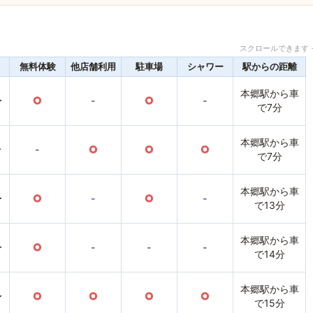
スクロールできます 
無料体験
他店舗利用
駐車場
シャワー
駅からの距離
本郷駅から車
〜
○
-
○
-
で7分
本郷駅から車
〜
-
○
○
○
で7分
本郷駅から車
〜
○
-
○
-
で13分
本郷駅から車
〜
○
-
-
-
で14分
本郷駅から車
〜
○
○
○
○
で15分