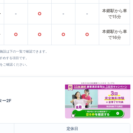
本郷駅から車
〜
-
○
-
-
で15分
本郷駅から車
〜
○
○
○
○
で16分
全施設は下の一覧で確認できます。
すすめする項目です。
をご確認ください。
ー2F
定休日