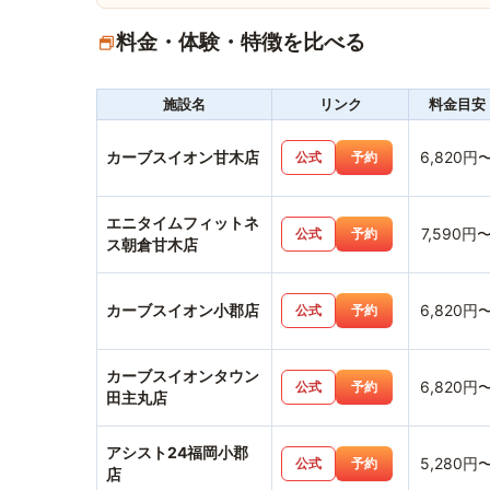
料金・体験・特徴を比べる
施設名
リンク
料金目安
カーブスイオン甘木店
6,820円
公式
予約
エニタイムフィットネ
7,590円
公式
予約
ス朝倉甘木店
カーブスイオン小郡店
6,820円
公式
予約
カーブスイオンタウン
6,820円
公式
予約
田主丸店
アシスト24福岡小郡
5,280円
公式
予約
店