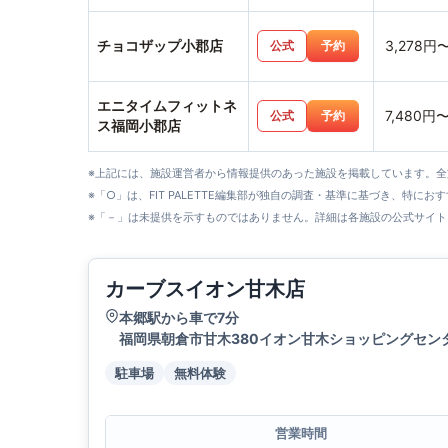
チョコザップ小郡店
3,278円
公式
予約
エニタイムフィットネ
7,480円
公式
予約
ス福岡小郡店
※上記には、施設運営者から情報提供のあった施設を掲載しています。
※「○」は、FIT PALETTE編集部が独自の調査・基準に基づき、特にお
※「－」は未提供を示すものではありません。詳細は各施設の公式サイト
カーブスイオン甘木店
本郷駅から車で7分
福岡県朝倉市甘木380イオン甘木ショッピングセンタ
駐車場
無料体験
営業時間