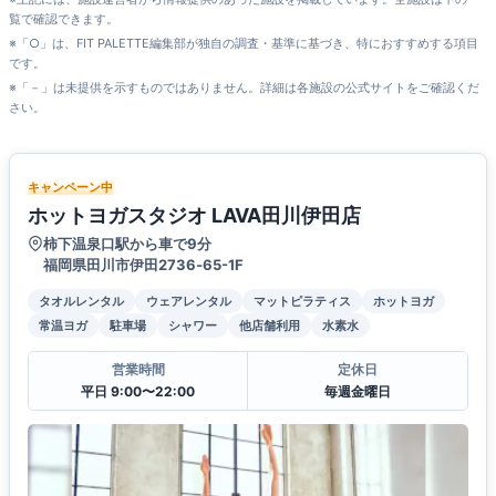
覧で確認できます。
※「○」は、FIT PALETTE編集部が独自の調査・基準に基づき、特におすすめする項目
です。
※「－」は未提供を示すものではありません。詳細は各施設の公式サイトをご確認くだ
さい。
キャンペーン中
ホットヨガスタジオ LAVA田川伊田店
柿下温泉口駅から車で9分
福岡県田川市伊田2736‐65-1F
タオルレンタル
ウェアレンタル
マットピラティス
ホットヨガ
常温ヨガ
駐車場
シャワー
他店舗利用
水素水
営業時間
定休日
平日 9:00〜22:00
毎週金曜日