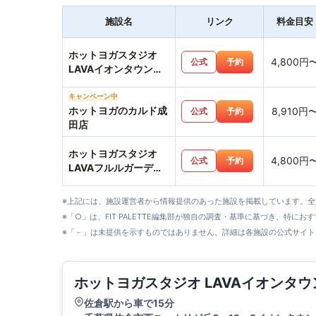
施設名
リンク
料金目安
ホットヨガスタジオ
4,800円
公式
予約
LAVAイオンタウンユ
ーカリが丘店
キャンペーン中
ホットヨガのカルド成
8,910円
公式
予約
田店
ホットヨガスタジオ
4,800円
公式
予約
LAVAフルルガーデン
八千代店
※上記には、施設運営者から情報提供のあった施設を掲載しています。
※「○」は、FIT PALETTE編集部が独自の調査・基準に基づき、特にお
※「－」は未提供を示すものではありません。詳細は各施設の公式サイト
ホットヨガスタジオ LAVAイオンタ
佐倉駅から車で15分