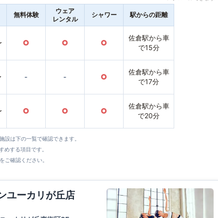
ウェア
無料体験
シャワー
駅からの距離
レンタル
佐倉駅から車
〜
○
○
○
で15分
佐倉駅から車
〜
-
-
○
で17分
佐倉駅から車
〜
○
○
○
で20分
全施設は下の一覧で確認できます。
すすめする項目です。
をご確認ください。
ウンユーカリが丘店