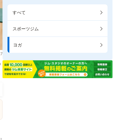
すべて
スポーツジム
ヨガ
7
掲
→