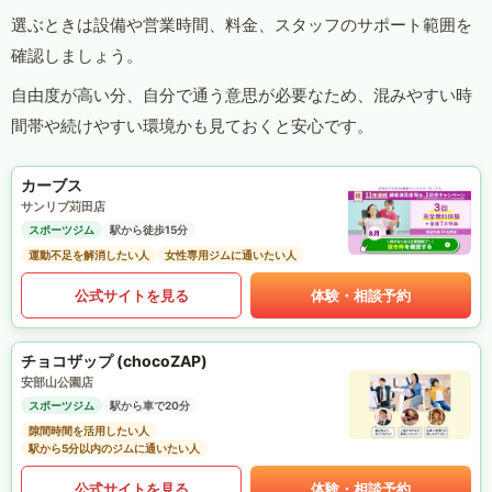
選ぶときは設備や営業時間、料金、スタッフのサポート範囲を
確認しましょう。
自由度が高い分、自分で通う意思が必要なため、混みやすい時
間帯や続けやすい環境かも見ておくと安心です。
カーブス
サンリブ苅田店
スポーツジム
駅から徒歩15分
運動不足を解消したい人
女性専用ジムに通いたい人
公式サイトを見る
体験・相談予約
チョコザップ (chocoZAP)
安部山公園店
スポーツジム
駅から車で20分
隙間時間を活用したい人
駅から5分以内のジムに通いたい人
公式サイトを見る
体験・相談予約