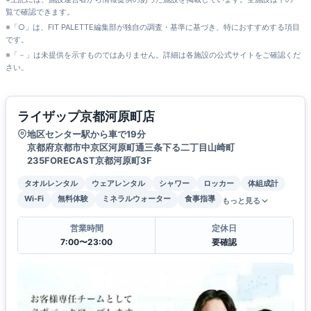
覧で確認できます。
※「○」は、FIT PALETTE編集部が独自の調査・基準に基づき、特におすすめする項目
です。
※「－」は未提供を示すものではありません。詳細は各施設の公式サイトをご確認くだ
さい。
ライザップ京都河原町店
地区センター駅から車で19分
京都府京都市中京区河原町通三条下る二丁目山崎町
235FORECAST京都河原町3F
タオルレンタル
ウェアレンタル
シャワー
ロッカー
体組成計
Wi-Fi
無料体験
ミネラルウォーター
食事指導
もっと見る
営業時間
定休日
7:00〜23:00
要確認