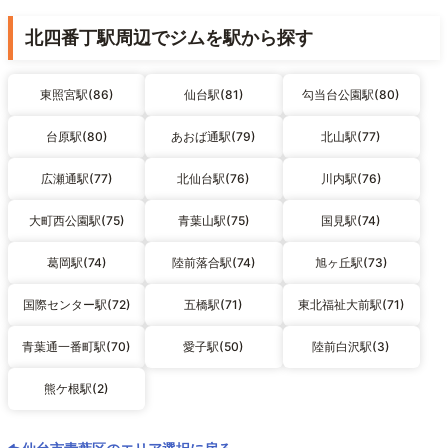
北四番丁駅周辺でジムを駅から探す
東照宮駅(86)
仙台駅(81)
勾当台公園駅(80)
台原駅(80)
あおば通駅(79)
北山駅(77)
広瀬通駅(77)
北仙台駅(76)
川内駅(76)
大町西公園駅(75)
青葉山駅(75)
国見駅(74)
葛岡駅(74)
陸前落合駅(74)
旭ヶ丘駅(73)
国際センター駅(72)
五橋駅(71)
東北福祉大前駅(71)
青葉通一番町駅(70)
愛子駅(50)
陸前白沢駅(3)
熊ケ根駅(2)