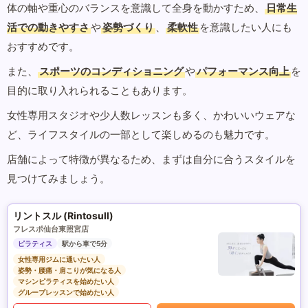
体の軸や重心のバランスを意識して全身を動かすため、
日常生
活での動きやすさ
や
姿勢づくり
、
柔軟性
を意識したい人にも
おすすめです。
また、
スポーツのコンディショニング
や
パフォーマンス向上
を
目的に取り入れられることもあります。
女性専用スタジオや少人数レッスンも多く、かわいいウェアな
ど、ライフスタイルの一部として楽しめるのも魅力です。
店舗によって特徴が異なるため、まずは自分に合うスタイルを
見つけてみましょう。
リントスル (Rintosull)
フレスポ仙台東照宮店
ピラティス
駅から車で5分
女性専用ジムに通いたい人
姿勢・腰痛・肩こりが気になる人
マシンピラティスを始めたい人
グループレッスンで始めたい人