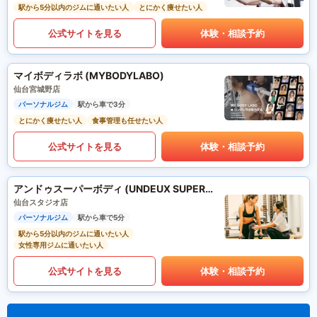
駅から5分以内のジムに通いたい人
とにかく痩せたい人
公式サイトを見る
体験・相談予約
マイボディラボ (MYBODYLABO)
仙台宮城野店
パーソナルジム
駅から車で3分
とにかく痩せたい人
食事管理も任せたい人
公式サイトを見る
体験・相談予約
アンドゥスーパーボディ (UNDEUX SUPERBODY)
仙台スタジオ店
パーソナルジム
駅から車で5分
駅から5分以内のジムに通いたい人
女性専用ジムに通いたい人
公式サイトを見る
体験・相談予約