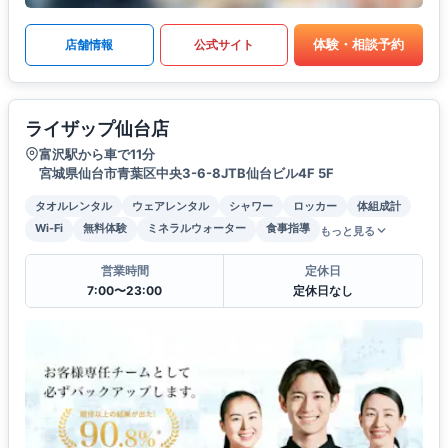
体験・相談予約
店舗情報
公式サイト
ライザップ仙台店
富沢駅から車で11分
宮城県仙台市青葉区中央3-6-8JTB仙台ビル4F 5F
タオルレンタル
ウェアレンタル
シャワー
ロッカー
体組成計
Wi-Fi
無料体験
ミネラルウォーター
食事指導
もっと見る
営業時間
定休日
7:00〜23:00
定休日なし