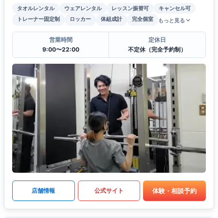
タオルレンタル
ウェアレンタル
レッスン振替可
キャンセル可
トレーナー固定制
ロッカー
体組成計
完全個室
もっと見る
営業時間
定休日
9:00〜22:00
不定休（完全予約制）
体験・相談予約
店舗情報
公式サイト