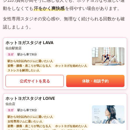
ジムの負荷が高そうに感じる人でも、ホットヨガなら激しい運
動をしなくても
汗をかく爽快感
を得やすい場合があります。
女性専用スタジオの安心感や、無理なく続けられる回数かも確
認しましょう。
ホットヨガスタジオ LAVA
仙台駅前店
ヨガ
駅から車で8分
駅から5分以内のジムに通いたい人
姿勢・腰痛・肩こりが気になる人
ホットヨガを始めたい人
ストレスを解消したい人
公式サイトを見る
体験・相談予約
ホットヨガスタジオ LOIVE
仙台店
ヨガ
駅から車で8分
駅から5分以内のジムに通いたい人
女性専用ジムに通いたい人
姿勢・腰痛・肩こりが気になる人
ホットヨガを始めたい人