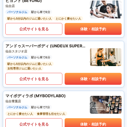
ビヨンド (BEYOND)
仙台店
パーソナルジム
駅から車で8分
駅から5分以内のジムに通いたい人
とにかく痩せたい人
公式サイトを見る
体験・相談予約
アンドゥスーパーボディ (UNDEUX SUPERBODY)
仙台スタジオ店
パーソナルジム
駅から車で8分
駅から5分以内のジムに通いたい人
女性専用ジムに通いたい人
公式サイトを見る
体験・相談予約
マイボディラボ (MYBODYLABO)
仙台青葉店
パーソナルジム
駅から車で7分
とにかく痩せたい人
食事管理も任せたい人
公式サイトを見る
体験・相談予約