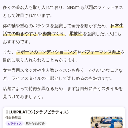
多くの著名人も取り入れており、SNSでも話題のフィットネス
として注目されています。
体の軸や重心のバランスを意識して全身を動かすため、
日常生
活での動きやすさ
や
姿勢づくり
、
柔軟性
を意識したい人にも
おすすめです。
また、
スポーツのコンディショニング
や
パフォーマンス向上
を
目的に取り入れられることもあります。
女性専用スタジオや少人数レッスンも多く、かわいいウェアな
ど、ライフスタイルの一部として楽しめるのも魅力です。
店舗によって特徴が異なるため、まずは自分に合うスタイルを
見つけてみましょう。
CLUBPILATES (クラブピラティス)
仙台長町店
ピラティス
駅から徒歩7分