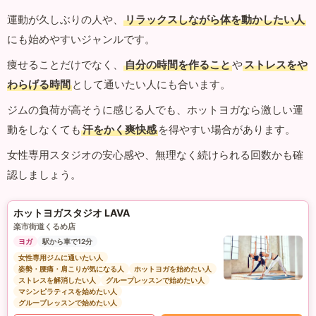
運動が久しぶりの人や、
リラックスしながら体を動かしたい人
にも始めやすいジャンルです。
痩せることだけでなく、
自分の時間を作ること
や
ストレスをや
わらげる時間
として通いたい人にも合います。
ジムの負荷が高そうに感じる人でも、ホットヨガなら激しい運
動をしなくても
汗をかく爽快感
を得やすい場合があります。
女性専用スタジオの安心感や、無理なく続けられる回数かも確
認しましょう。
ホットヨガスタジオ LAVA
楽市街道くるめ店
ヨガ
駅から車で12分
女性専用ジムに通いたい人
姿勢・腰痛・肩こりが気になる人
ホットヨガを始めたい人
ストレスを解消したい人
グループレッスンで始めたい人
マシンピラティスを始めたい人
グループレッスンで始めたい人