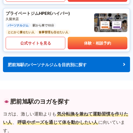
プライベートジムHPER(ハイパー)
久留米店
パーソナルジム
駅から車で10分
とにかく痩せたい人
食事管理も任せたい人
公式サイトを見る
体験・相談予約
肥前旭駅のパーソナルジムを目的別に探す
肥前旭駅のヨガを探す
ヨガは、激しい運動よりも
気分転換を兼ねて運動習慣を作りた
い人
、
呼吸やポーズを通じて体を動かしたい人
に向いていま
す。