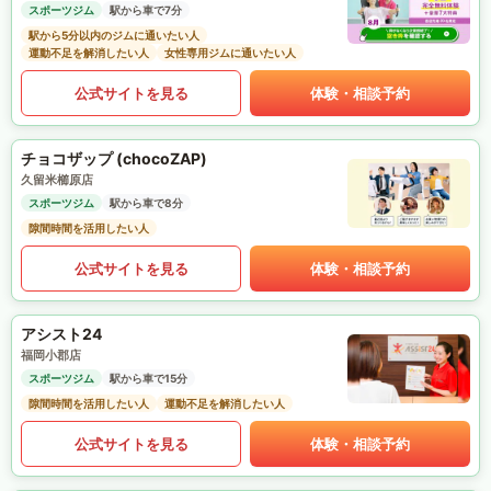
スポーツジム
駅から車で7分
駅から5分以内のジムに通いたい人
運動不足を解消したい人
女性専用ジムに通いたい人
公式サイトを見る
体験・相談予約
チョコザップ (chocoZAP)
久留米櫛原店
スポーツジム
駅から車で8分
隙間時間を活用したい人
公式サイトを見る
体験・相談予約
アシスト24
福岡小郡店
スポーツジム
駅から車で15分
隙間時間を活用したい人
運動不足を解消したい人
公式サイトを見る
体験・相談予約