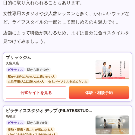
目的に取り入れられることもあります。
女性専用スタジオや少人数レッスンも多く、かわいいウェアな
ど、ライフスタイルの一部として楽しめるのも魅力です。
店舗によって特徴が異なるため、まずは自分に合うスタイルを
見つけてみましょう。
プリッツジム
久留米店
ピラティス
駅から車で10分
駅から5分以内のジムに通いたい人
女性専用ジムに通いたい人
セミパーソナルを始めたい人
公式サイトを見る
体験・相談予約
ピラティススタジオ デップ (PILATESSTUDIO DEP)
鳥栖店
ピラティス
駅から車で8分
姿勢・腰痛・肩こりが気になる人
パーソナルピラティスを始めたい人