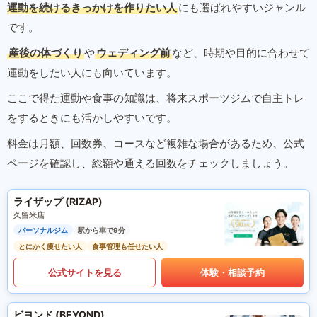
運動を続けるきっかけを作りたい人
にも選ばれやすいジャンル
です。
産後の体づくり
や
ウェディング前
など、時期や目的に合わせて
運動をしたい人にも向いています。
ここで得た運動や食事の知識は、将来スポーツジムで自主トレ
をするときにも活かしやすいです。
料金は月額、回数券、コースなど複雑な場合があるため、公式
ページを確認し、総額や通える回数をチェックしましょう。
ライザップ (RIZAP)
久留米店
パーソナルジム
駅から車で9分
とにかく痩せたい人
食事管理も任せたい人
公式サイトを見る
体験・相談予約
ビヨンド (BEYOND)