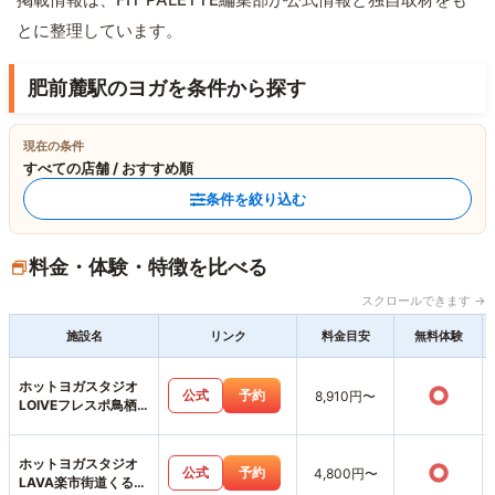
とに整理しています。
肥前麓駅のヨガを条件から探す
現在の条件
すべての店舗 / おすすめ順
条件を絞り込む
料金・体験・特徴を比べる
スクロールできます →
施設名
リンク
料金目安
無料体験
ホットヨガスタジオ
○
公式
予約
8,910円〜
LOIVEフレスポ鳥栖
店
ホットヨガスタジオ
○
公式
予約
4,800円〜
LAVA楽市街道くるめ