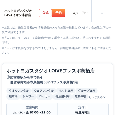
店
ホットヨガスタジオ
-
公式
予約
4,800円〜
LAVAイオン小郡店
※上記には、施設運営者から情報提供のあった施設を掲載しています。全施設は下の一
覧で確認できます。
※「○」は、FIT PALETTE編集部が独自の調査・基準に基づき、特におすすめする項目
です。
※「－」は未提供を示すものではありません。詳細は各施設の公式サイトをご確認くだ
さい。
ホットヨガスタジオ LOIVEフレスポ鳥栖店
肥前麓駅から車で8分
佐賀県鳥栖市本鳥栖町537-1フレスポ鳥栖1階
タオルレンタル
ウェアレンタル
ホットヨガ
グループヨガ
駐車場
シャワー
ロッカー
他店舗利用
無料体験
もっと見る
営業時間
定休日
火・水・金 10:00〜22:00
毎週月曜日