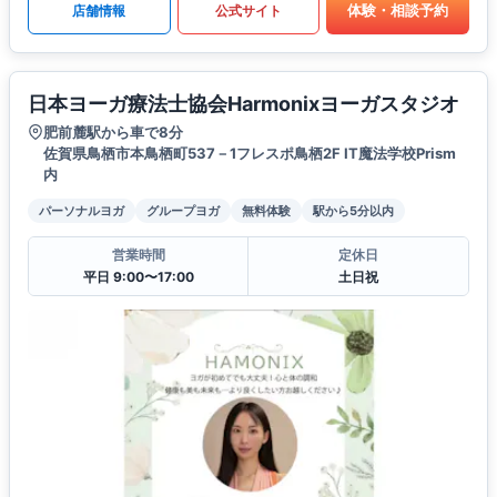
体験・相談予約
店舗情報
公式サイト
日本ヨーガ療法士協会Harmonixヨーガスタジオ
肥前麓駅から車で8分
佐賀県鳥栖市本鳥栖町537－1フレスポ鳥栖2F IT魔法学校Prism
内
パーソナルヨガ
グループヨガ
無料体験
駅から5分以内
営業時間
定休日
平日 9:00〜17:00
土日祝