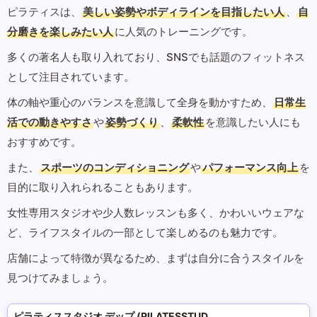
ピラティスは、
美しい姿勢やボディラインを目指したい人
、
自
分磨きを楽しみたい人
に人気のトレーニングです。
多くの著名人も取り入れており、SNSでも話題のフィットネス
として注目されています。
体の軸や重心のバランスを意識して全身を動かすため、
日常生
活での動きやすさ
や
姿勢づくり
、
柔軟性
を意識したい人にも
おすすめです。
また、
スポーツのコンディショニング
や
パフォーマンス向上
を
目的に取り入れられることもあります。
女性専用スタジオや少人数レッスンも多く、かわいいウェアな
ど、ライフスタイルの一部として楽しめるのも魅力です。
店舗によって特徴が異なるため、まずは自分に合うスタイルを
見つけてみましょう。
ピラティススタジオ デップ (PILATESSTUDIO DEP)