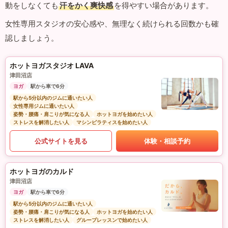
動をしなくても
汗をかく爽快感
を得やすい場合があります。
女性専用スタジオの安心感や、無理なく続けられる回数かも確
認しましょう。
ホットヨガスタジオ LAVA
津田沼店
ヨガ
駅から車で6分
駅から5分以内のジムに通いたい人
女性専用ジムに通いたい人
姿勢・腰痛・肩こりが気になる人
ホットヨガを始めたい人
ストレスを解消したい人
マシンピラティスを始めたい人
公式サイトを見る
体験・相談予約
ホットヨガのカルド
津田沼店
ヨガ
駅から車で6分
駅から5分以内のジムに通いたい人
姿勢・腰痛・肩こりが気になる人
ホットヨガを始めたい人
ストレスを解消したい人
グループレッスンで始めたい人