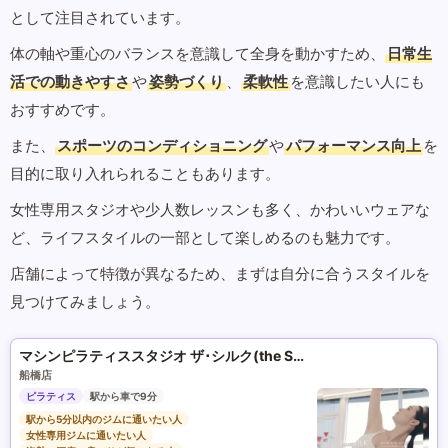
として注目されています。
体の軸や重心のバランスを意識して全身を動かすため、
日常生
活での動きやすさ
や
姿勢づくり
、
柔軟性
を意識したい人にも
おすすめです。
また、
スポーツのコンディショニング
や
パフォーマンス向上
を
目的に取り入れられることもあります。
女性専用スタジオや少人数レッスンも多く、かわいいウェアな
ど、ライフスタイルの一部として楽しめるのも魅力です。
店舗によって特徴が異なるため、まずは自分に合うスタイルを
見つけてみましょう。
マシンピラティススタジオ ザ･シルク(the SILK)
船橋店
ピラティス
駅から車で9分
駅から5分以内のジムに通いたい人
女性専用ジムに通いたい人