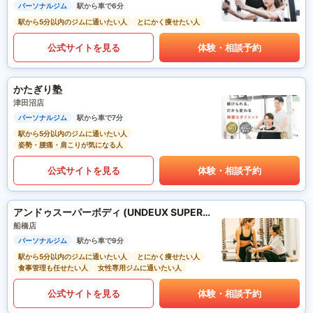
パーソナルジム
駅から車で6分
駅から5分以内のジムに通いたい人
とにかく痩せたい人
公式サイトを見る
体験・相談予約
かたぎり塾
津田沼店
パーソナルジム
駅から車で7分
駅から5分以内のジムに通いたい人
姿勢・腰痛・肩こりが気になる人
公式サイトを見る
体験・相談予約
アンドゥスーパーボディ (UNDEUX SUPERBODY)
船橋店
パーソナルジム
駅から車で9分
駅から5分以内のジムに通いたい人
とにかく痩せたい人
食事管理も任せたい人
女性専用ジムに通いたい人
公式サイトを見る
体験・相談予約