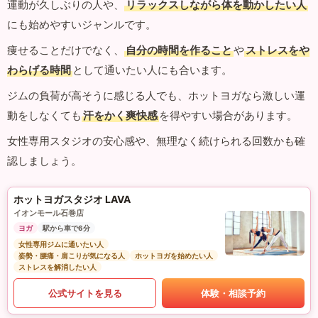
運動が久しぶりの人や、
リラックスしながら体を動かしたい人
にも始めやすいジャンルです。
痩せることだけでなく、
自分の時間を作ること
や
ストレスをや
わらげる時間
として通いたい人にも合います。
ジムの負荷が高そうに感じる人でも、ホットヨガなら激しい運
動をしなくても
汗をかく爽快感
を得やすい場合があります。
女性専用スタジオの安心感や、無理なく続けられる回数かも確
認しましょう。
ホットヨガスタジオ LAVA
イオンモール石巻店
ヨガ
駅から車で6分
女性専用ジムに通いたい人
姿勢・腰痛・肩こりが気になる人
ホットヨガを始めたい人
ストレスを解消したい人
公式サイトを見る
体験・相談予約