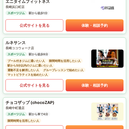
エニタイムフィットネス
長崎浜口町店
スポーツジム
駅から徒歩1分
公式サイトを見る
体験・相談予約
ルネサンス
長崎ココウォーク店
スポーツジム
駅から徒歩9分
プール付きジムに通いたい人
隙間時間を活用したい人
駅から5分以内のジムに通いたい人
運動不足を解消したい人
グループレッスンで始めたい人
マットピラティスを始めたい人
公式サイトを見る
体験・相談予約
チョコザップ (chocoZAP)
長崎中町通店
スポーツジム
駅から車で4分
隙間時間を活用したい人