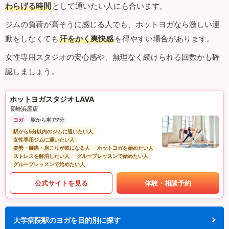
わらげる時間
として通いたい人にも合います。
ジムの負荷が高そうに感じる人でも、ホットヨガなら激しい運
動をしなくても
汗をかく爽快感
を得やすい場合があります。
女性専用スタジオの安心感や、無理なく続けられる回数かも確
認しましょう。
ホットヨガスタジオ LAVA
長崎浜屋店
ヨガ
駅から車で7分
駅から5分以内のジムに通いたい人
女性専用ジムに通いたい人
姿勢・腰痛・肩こりが気になる人
ホットヨガを始めたい人
ストレスを解消したい人
グループレッスンで始めたい人
グループレッスンで始めたい人
公式サイトを見る
体験・相談予約
大学病院駅のヨガを目的別に探す