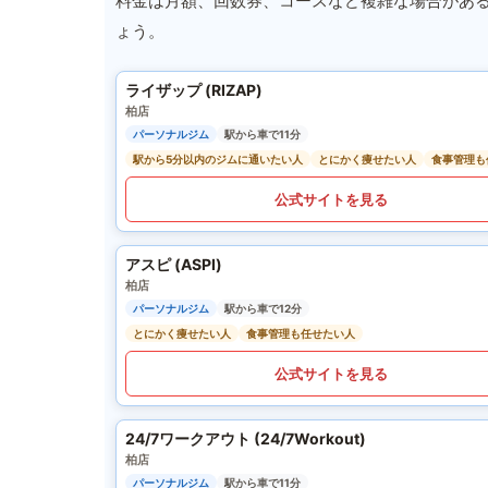
料金は月額、回数券、コースなど複雑な場合があ
ょう。
ライザップ (RIZAP)
柏店
パーソナルジム
駅から車で11分
駅から5分以内のジムに通いたい人
とにかく痩せたい人
食事管理も
公式サイトを見る
アスピ (ASPI)
柏店
パーソナルジム
駅から車で12分
とにかく痩せたい人
食事管理も任せたい人
公式サイトを見る
24/7ワークアウト (24/7Workout)
柏店
パーソナルジム
駅から車で11分