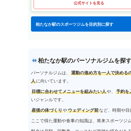
公式サイトを見る
柏たなか駅のスポーツジムを目的別に探す
柏たなか駅のパーソナルジムを探
パーソナルジムは、
運動の進め方を一人で決める
人
に向いています。
目標に合わせてメニューを組みたい人
や、
予約を
いジャンルです。
産後の体づくり
や
ウェディング前
など、時期や目
ここで得た運動や食事の知識は、将来スポーツジ