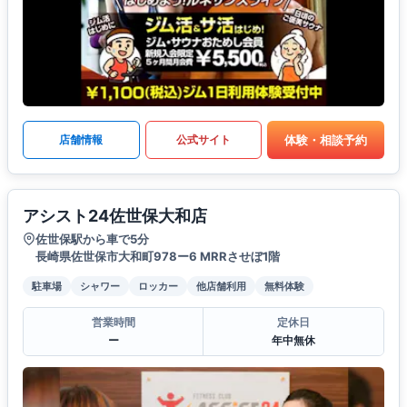
体験・相談予約
店舗情報
公式サイト
アシスト24佐世保大和店
佐世保駅から車で5分
長崎県佐世保市大和町978ー6 MRRさせぼ1階
駐車場
シャワー
ロッカー
他店舗利用
無料体験
営業時間
定休日
ー
年中無休