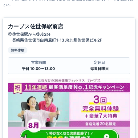
さい。
カーブス佐世保駅前店
佐世保駅から徒歩2分
長崎県佐世保市白南風町1-13JR九州佐世保ビル2F
無料体験
営業時間
定休日
平日 10:00〜13:00
毎週日曜日