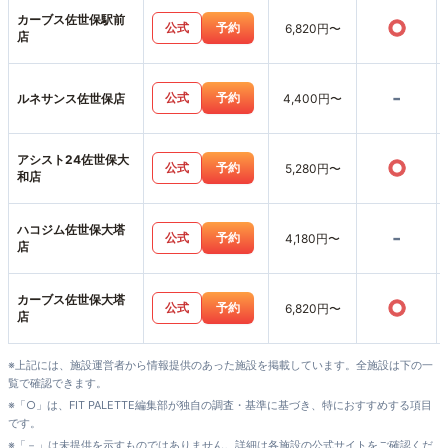
カーブス佐世保駅前
○
公式
予約
6,820円〜
店
-
公式
予約
ルネサンス佐世保店
4,400円〜
アシスト24佐世保大
○
公式
予約
5,280円〜
和店
ハコジム佐世保大塔
-
公式
予約
4,180円〜
店
カーブス佐世保大塔
○
公式
予約
6,820円〜
店
※上記には、施設運営者から情報提供のあった施設を掲載しています。全施設は下の一
覧で確認できます。
※「○」は、FIT PALETTE編集部が独自の調査・基準に基づき、特におすすめする項目
です。
※「－」は未提供を示すものではありません。詳細は各施設の公式サイトをご確認くだ