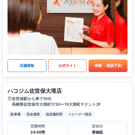
体験・相談予約
店舗情報
公式サイト
ハコジム佐世保大塔店
佐世保駅から車で10分
長崎県佐世保市大塔町1730ー15大塔町テナント2F
駐車場
完全個室
他店舗利用
トレーナー指名
営業時間
定休日
24:00間
要確認