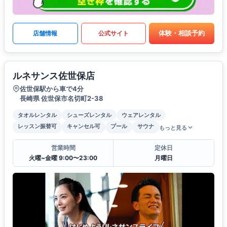
体験・相談予約
店舗情報
公式サイト
ルネサンス佐世保店
佐世保駅から車で4分
長崎県 佐世保市名切町2-38
タオルレンタル
シューズレンタル
ウェアレンタル
レッスン振替可
キャンセル可
プール
サウナ
もっと見る
営業時間
定休日
火曜~金曜 9:00〜23:00
月曜日