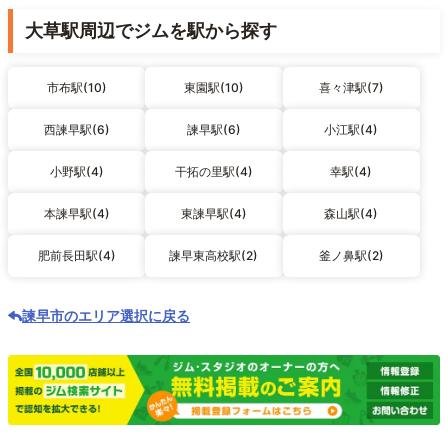
大草駅周辺でジムを駅から探す
市布駅(10)
東園駅(10)
喜々津駅(7)
西諫早駅(6)
諫早駅(6)
小江駅(4)
小野駅(4)
干拓の里駅(4)
幸駅(4)
本諫早駅(4)
東諫早駅(4)
森山駅(4)
肥前長田駅(4)
諫早東高校駅(2)
釜ノ鼻駅(2)
諫早市のエリア選択に戻る