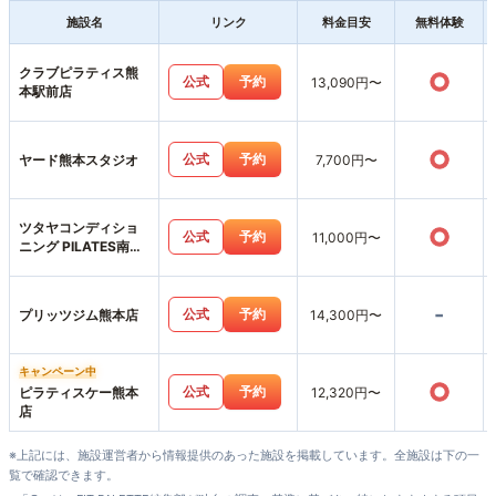
施設名
リンク
料金目安
無料体験
クラブピラティス熊
○
公式
予約
13,090円〜
本駅前店
○
公式
予約
ヤード熊本スタジオ
7,700円〜
ツタヤコンディショ
○
公式
予約
11,000円〜
ニング PILATES南熊
本店
-
公式
予約
プリッツジム熊本店
14,300円〜
キャンペーン中
○
公式
予約
ピラティスケー熊本
12,320円〜
店
※上記には、施設運営者から情報提供のあった施設を掲載しています。全施設は下の一
覧で確認できます。