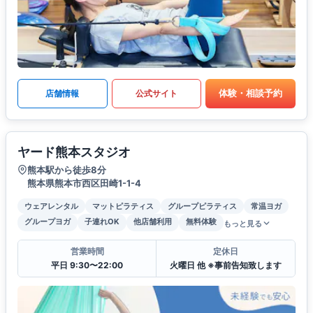
体験・相談予約
店舗情報
公式サイト
ヤード熊本スタジオ
熊本駅から徒歩8分
熊本県熊本市西区田崎1-1-4
ウェアレンタル
マットピラティス
グループピラティス
常温ヨガ
グループヨガ
子連れOK
他店舗利用
無料体験
もっと見る
営業時間
定休日
平日 9:30〜22:00
火曜日 他 ※事前告知致します