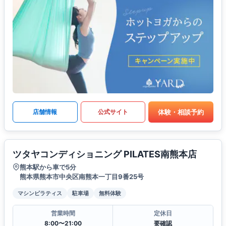
体験・相談予約
店舗情報
公式サイト
ツタヤコンディショニング PILATES南熊本店
熊本駅から車で5分
熊本県熊本市中央区南熊本一丁目9番25号
マシンピラティス
駐車場
無料体験
営業時間
定休日
8:00〜21:00
要確認