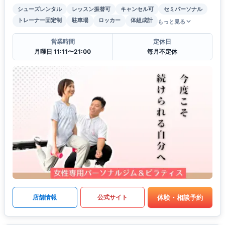
シューズレンタル
レッスン振替可
キャンセル可
セミパーソナル
トレーナー固定制
駐車場
ロッカー
体組成計
もっと見る
営業時間
定休日
月曜日 11:11〜21:00
毎月不定休
体験・相談予約
店舗情報
公式サイト