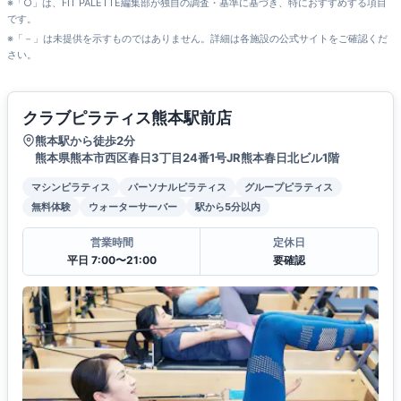
※「○」は、FIT PALETTE編集部が独自の調査・基準に基づき、特におすすめする項目
です。
※「－」は未提供を示すものではありません。詳細は各施設の公式サイトをご確認くだ
さい。
クラブピラティス熊本駅前店
熊本駅から徒歩2分
熊本県熊本市西区春日3丁目24番1号JR熊本春日北ビル1階
マシンピラティス
パーソナルピラティス
グループピラティス
無料体験
ウォーターサーバー
駅から5分以内
営業時間
定休日
平日 7:00〜21:00
要確認