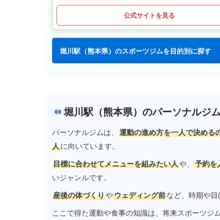
公式サイトを見る
堀川駅（熊本県）のスポーツジムを目的別に探す
堀川駅（熊本県）のパーソナルジ
パーソナルジムは、
運動の進め方を一人で決める
人
に向いています。
目標に合わせてメニューを組みたい人
や、
予約を
いジャンルです。
産後の体づくり
や
ウェディング前
など、時期や目
ここで得た運動や食事の知識は、将来スポーツジ