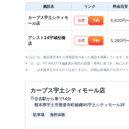
施設名
リンク
料金目安
カーブス宇土シティモ
6,820円
公式
予約
ール店
アシスト24宇城松橋
5,280円
公式
予約
店
※上記には、施設運営者から情報提供のあった施設を掲載しています。
※「○」は、FIT PALETTE編集部が独自の調査・基準に基づき、特にお
※「－」は未提供を示すものではありません。詳細は各施設の公式サイト
カーブス宇土シティモール店
住吉駅から車で14分
熊本県宇土市善道寺町綾織95宇土シティモール2F
駐車場
無料体験