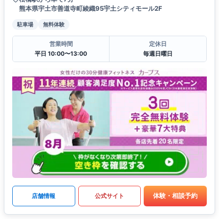
熊本県宇土市善道寺町綾織95宇土シティモール2F
駐車場
無料体験
営業時間
定休日
平日 10:00〜13:00
毎週日曜日
体験・相談予約
店舗情報
公式サイト