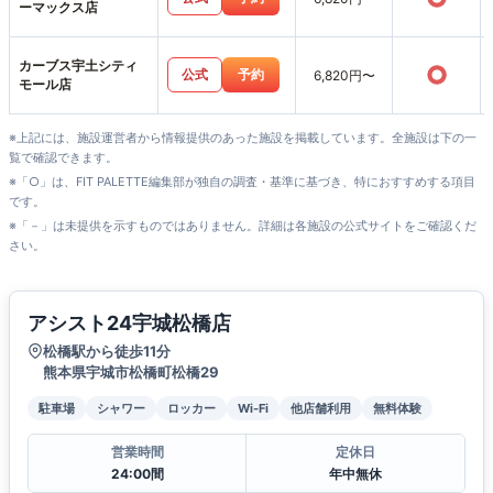
ーマックス店
カーブス宇土シティ
○
公式
予約
6,820円〜
モール店
※上記には、施設運営者から情報提供のあった施設を掲載しています。全施設は下の一
覧で確認できます。
※「○」は、FIT PALETTE編集部が独自の調査・基準に基づき、特におすすめする項目
です。
※「－」は未提供を示すものではありません。詳細は各施設の公式サイトをご確認くだ
さい。
アシスト24宇城松橋店
松橋駅から徒歩11分
熊本県宇城市松橋町松橋29
駐車場
シャワー
ロッカー
Wi-Fi
他店舗利用
無料体験
営業時間
定休日
24:00間
年中無休