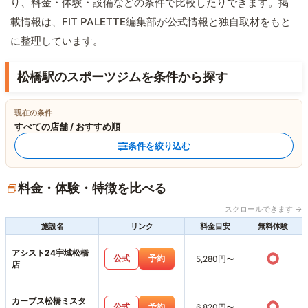
り、料金・体験・設備などの条件で比較したりできます。掲
載情報は、FIT PALETTE編集部が公式情報と独自取材をもと
に整理しています。
松橋駅のスポーツジムを条件から探す
現在の条件
すべての店舗 / おすすめ順
条件を絞り込む
料金・体験・特徴を比べる
スクロールできます →
施設名
リンク
料金目安
無料体験
アシスト24宇城松橋
○
公式
予約
5,280円〜
店
カーブス松橋ミスタ
○
公式
予約
6,820円〜