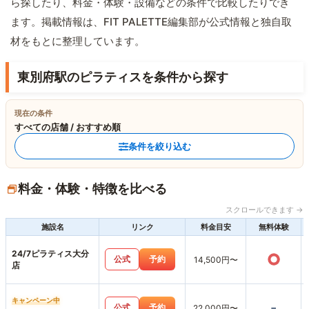
ら探したり、料金・体験・設備などの条件で比較したりでき
ます。掲載情報は、FIT PALETTE編集部が公式情報と独自取
材をもとに整理しています。
東別府駅のピラティスを条件から探す
現在の条件
すべての店舗 / おすすめ順
条件を絞り込む
料金・体験・特徴を比べる
スクロールできます →
施設名
リンク
料金目安
無料体験
24/7ピラティス大分
○
公式
予約
14,500円〜
店
キャンペーン中
-
公式
予約
22,000円〜