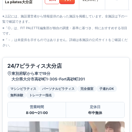
La pilates大分店
※上記には、施設運営者から情報提供のあった施設を掲載しています。全施設は下の一
覧で確認できます。
※「○」は、FIT PALETTE編集部が独自の調査・基準に基づき、特におすすめする項目
です。
※「－」は未提供を示すものではありません。詳細は各施設の公式サイトをご確認くだ
さい。
24/7ピラティス大分店
東別府駅から車で19分
大分県大分市高砂町1-30S-Fort高砂町201
マシンピラティス
パーソナルピラティス
完全個室
子連れOK
無料体験
トレーナー指名
営業時間
定休日
8:00〜21:00
年中無休