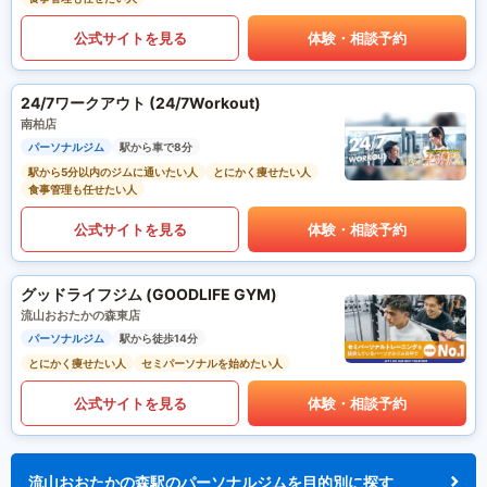
公式サイトを見る
体験・相談予約
24/7ワークアウト (24/7Workout)
南柏店
パーソナルジム
駅から車で8分
駅から5分以内のジムに通いたい人
とにかく痩せたい人
食事管理も任せたい人
公式サイトを見る
体験・相談予約
グッドライフジム (GOODLIFE GYM)
流山おおたかの森東店
パーソナルジム
駅から徒歩14分
とにかく痩せたい人
セミパーソナルを始めたい人
公式サイトを見る
体験・相談予約
流山おおたかの森駅のパーソナルジムを目的別に探す