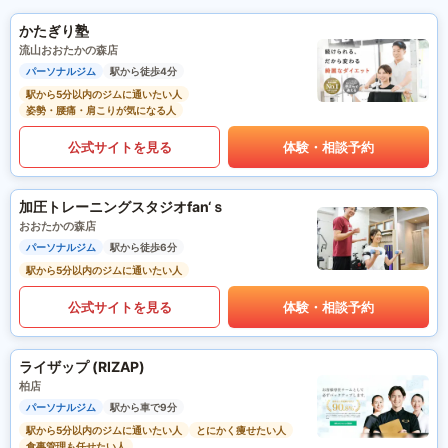
かたぎり塾
流山おおたかの森店
パーソナルジム
駅から徒歩4分
駅から5分以内のジムに通いたい人
姿勢・腰痛・肩こりが気になる人
公式サイトを見る
体験・相談予約
加圧トレーニングスタジオfan‘ｓ
おおたかの森店
パーソナルジム
駅から徒歩6分
駅から5分以内のジムに通いたい人
公式サイトを見る
体験・相談予約
ライザップ (RIZAP)
柏店
パーソナルジム
駅から車で9分
駅から5分以内のジムに通いたい人
とにかく痩せたい人
食事管理も任せたい人