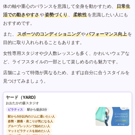
体の軸や重心のバランスを意識して全身を動かすため、
日常生
活での動きやすさ
や
姿勢づくり
、
柔軟性
を意識したい人にも
おすすめです。
また、
スポーツのコンディショニング
や
パフォーマンス向上
を
目的に取り入れられることもあります。
女性専用スタジオや少人数レッスンも多く、かわいいウェアな
ど、ライフスタイルの一部として楽しめるのも魅力です。
店舗によって特徴が異なるため、まずは自分に合うスタイルを
見つけてみましょう。
ヤード（YARD)
おおたかの森スタジオ
ピラティス
駅から徒歩2分
駅から5分以内のジムに通いたい人
姿勢・腰痛・肩こりが気になる人
グループレッスンで始めたい人
マットピラティスを始めたい人