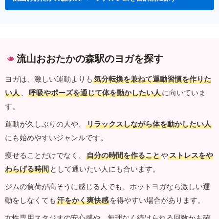
流山おおたかの森駅のヨガを探す
ヨガは、激しい運動よりも
気分転換を兼ねて運動習慣を作りた
い人
、
呼吸やポーズを通じて体を動かしたい人
に向いていま
す。
運動が久しぶりの人や、
リラックスしながら体を動かしたい人
にも始めやすいジャンルです。
痩せることだけでなく、
自分の時間を作ること
や
ストレスをや
わらげる時間
として通いたい人にも合います。
ジムの負荷が高そうに感じる人でも、ホットヨガなら激しい運
動をしなくても
汗をかく爽快感
を得やすい場合があります。
女性専用スタジオの安心感や、無理なく続けられる回数かも確