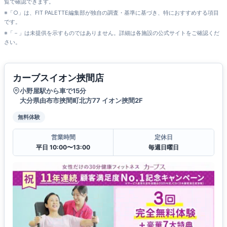
覧で確認できます。
※「○」は、FIT PALETTE編集部が独自の調査・基準に基づき、特におすすめする項目
です。
※「－」は未提供を示すものではありません。詳細は各施設の公式サイトをご確認くだ
さい。
カーブスイオン挾間店
小野屋駅から車で15分
大分県由布市挾間町北方77 イオン挾間2F
無料体験
営業時間
定休日
平日 10:00〜13:00
毎週日曜日