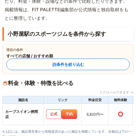
たり、料金・体験・設備などの条件で比較したりできます。
掲載情報は、FIT PALETTE編集部が公式情報と独自取材をも
とに整理しています。
小野屋駅のスポーツジムを条件から探す
現在の条件
すべての店舗 / おすすめ順
条件を絞り込む
料金・体験・特徴を比べる
スクロールできます →
施設名
リンク
料金目安
無料体験
カーブスイオン挾間
○
公式
予約
6,820円〜
店
※上記には、施設運営者から情報提供のあった施設を掲載しています。全施設は下の一